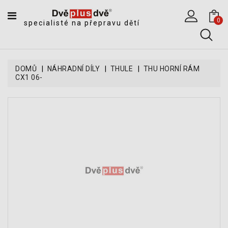
CATEGORY
0
specialisté na přepravu dětí
DĚTSKÉ
SPORTOVNÍ
VOZÍKY
DOMŮ
NÁHRADNÍ DÍLY
THULE
THU HORNÍ RÁM
CX1 06-
DĚTSKÉ
KOČÁRKY
CYKLOSEDAČKY,
KROSNIČKY
A
ODRÁŽEDLA
TANDEMOVÉ
ZÁVĚSY
A
NÁKLADNÍ
VOZÍKY
CYKLISTICKÉ