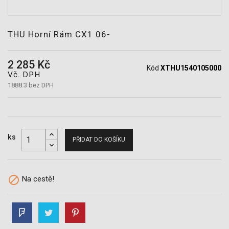
POTŘEBY
THU Horní Rám CX1 06-
2 285 Kč
Kód
XTHU1540105000
Vč. DPH
1888.3 bez DPH
ks
PŘIDAT DO KOŠÍKU

Na cestě!