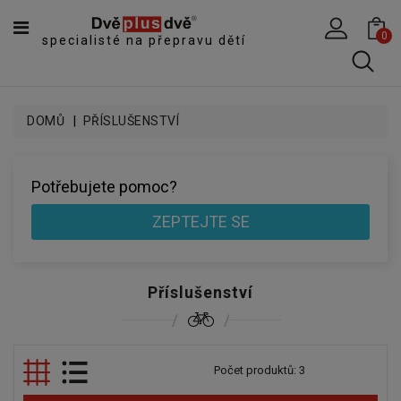
CATEGORY
0
specialisté na přepravu dětí
DĚTSKÉ
SPORTOVNÍ
VOZÍKY
DOMŮ
PŘÍSLUŠENSTVÍ
DĚTSKÉ
KOČÁRKY
Potřebujete pomoc?
CYKLOSEDAČKY,
KROSNIČKY
ZEPTEJTE SE
A
ODRÁŽEDLA
TANDEMOVÉ
Příslušenství
ZÁVĚSY
A
NÁKLADNÍ
VOZÍKY
Počet produktů: 3
CYKLISTICKÉ