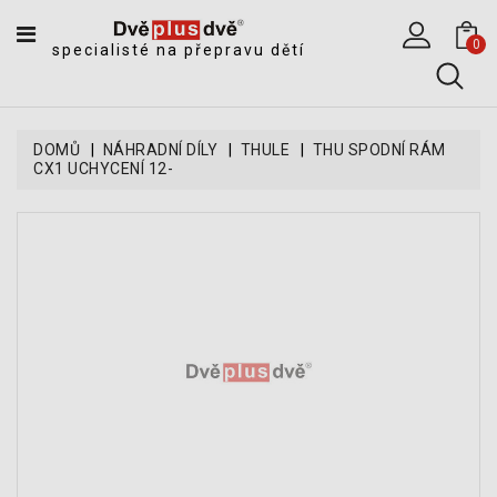
CATEGORY
0
specialisté na přepravu dětí
DĚTSKÉ
SPORTOVNÍ
VOZÍKY
DOMŮ
NÁHRADNÍ DÍLY
THULE
THU SPODNÍ RÁM
CX1 UCHYCENÍ 12-
DĚTSKÉ
KOČÁRKY
CYKLOSEDAČKY,
KROSNIČKY
A
ODRÁŽEDLA
TANDEMOVÉ
ZÁVĚSY
A
NÁKLADNÍ
VOZÍKY
CYKLISTICKÉ