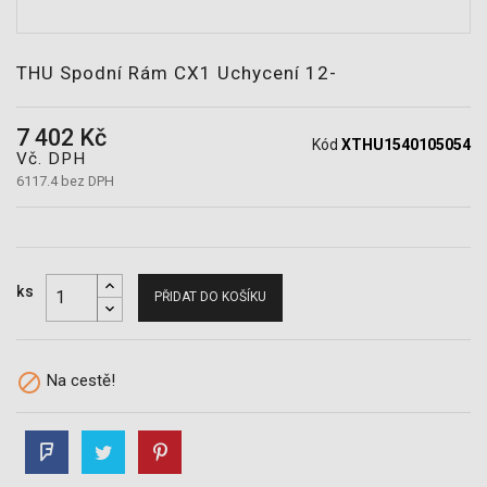
POTŘEBY
THU Spodní Rám CX1 Uchycení 12-
7 402 Kč
Kód
XTHU1540105054
Vč. DPH
6117.4 bez DPH
ks
PŘIDAT DO KOŠÍKU

Na cestě!