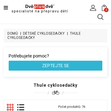
CATEGORY
0
specialisté na přepravu dětí
DĚTSKÉ
SPORTOVNÍ
VOZÍKY
DOMŮ
DĚTSKÉ CYKLOSEDAČKY
THULE
CYKLOSEDAČKY
DĚTSKÉ
KOČÁRKY
CYKLOSEDAČKY,
Potřebujete pomoc?
KROSNIČKY
A
ZEPTEJTE SE
ODRÁŽEDLA
TANDEMOVÉ
ZÁVĚSY
Thule cyklosedačky
A
NÁKLADNÍ
VOZÍKY
Počet produktů: 76
CYKLISTICKÉ