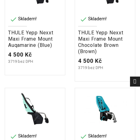


Skladem!
Skladem!
THULE Yepp Nexxt
THULE Yepp Nexxt
Maxi Frame Mount
Maxi Frame Mount
Auqamarine (Blue)
Chocolate Brown
(Brown)
Cena
4 500 Kč
Cena
4 500 Kč
3719 bez DPH
3719 bez DPH


Skladem!
Skladem!