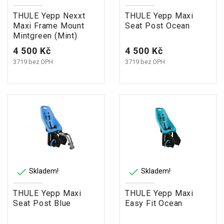
THULE Yepp Nexxt
THULE Yepp Maxi
Maxi Frame Mount
Seat Post Ocean
Mintgreen (Mint)
Cena
Cena
4 500 Kč
4 500 Kč
3719 bez DPH
3719 bez DPH


Skladem!
Skladem!
THULE Yepp Maxi
THULE Yepp Maxi
Seat Post Blue
Easy Fit Ocean