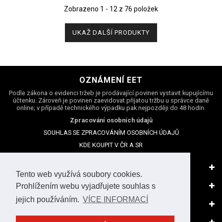
Zobrazeno 1 - 12 z 76 položek
UKAŽ DALŠÍ PRODUKTY
OZNÁMENÍ EET
Podle zákona o evidenci tržeb je prodávající povinen vystavit kupujícímu
účtenku. Zároveň je povinen zaevidovat přijatou tržbu u správce daně
online; v případě technického výpadku pak nejpozději do 48 hodin.
Zpracování osobních údajů
SOUHLAS SE ZPRACOVÁNÍM OSOBNÍCH ÚDAJŮ
KDE KOUPIT V ČR A SR
MAGAZÍN
Tento web využívá soubory cookies.
NAŠE SPOLEČNOST
Prohlížením webu vyjadřujete souhlas s
jejich používáním.
VÍCE INFORMACÍ
VÁŠ ÚČET