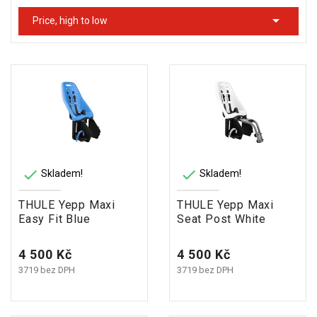
POTŘEBY

Price, high to low


Skladem!
Skladem!
THULE Yepp Maxi
THULE Yepp Maxi
Easy Fit Blue
Seat Post White
Cena
Cena
4 500 Kč
4 500 Kč
3719 bez DPH
3719 bez DPH