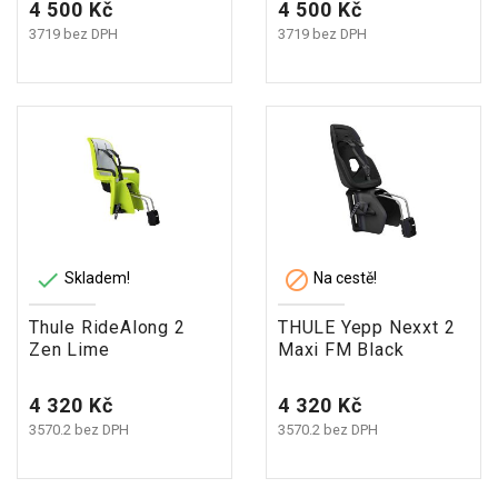
Cena
Cena
4 500 Kč
4 500 Kč
3719 bez DPH
3719 bez DPH


Skladem!
Na cestě!
Thule RideAlong 2
THULE Yepp Nexxt 2
Zen Lime
Maxi FM Black
Cena
Cena
4 320 Kč
4 320 Kč
3570.2 bez DPH
3570.2 bez DPH