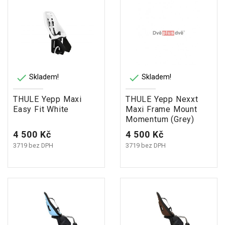


Skladem!
Skladem!
THULE Yepp Maxi
THULE Yepp Nexxt
Easy Fit White
Maxi Frame Mount
Momentum (Grey)
Cena
Cena
4 500 Kč
4 500 Kč
3719 bez DPH
3719 bez DPH