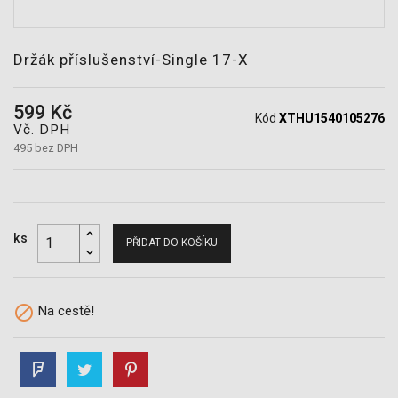
POTŘEBY
Držák příslušenství-Single 17-X
599 Kč
Kód
XTHU1540105276
Vč. DPH
495 bez DPH
ks
PŘIDAT DO KOŠÍKU

Na cestě!