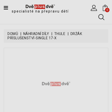
CATEGORY
0
specialisté na přepravu dětí
DĚTSKÉ
SPORTOVNÍ
VOZÍKY
DOMŮ
NÁHRADNÍ DÍLY
THULE
DRŽÁK
PŘÍSLUŠENSTVÍ-SINGLE 17-X
DĚTSKÉ
KOČÁRKY
CYKLOSEDAČKY,
KROSNIČKY
A
ODRÁŽEDLA
TANDEMOVÉ
ZÁVĚSY
A
NÁKLADNÍ
VOZÍKY
CYKLISTICKÉ