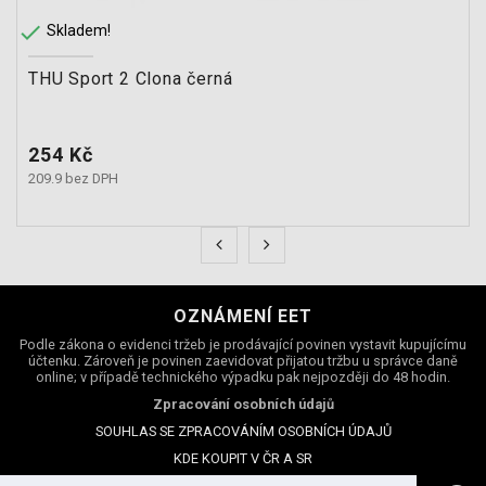

Skladem!
THU Sport 2 Clona černá
Cena
254 Kč
209.9 bez DPH
OZNÁMENÍ EET
Podle zákona o evidenci tržeb je prodávající povinen vystavit kupujícímu
účtenku. Zároveň je povinen zaevidovat přijatou tržbu u správce daně
online; v případě technického výpadku pak nejpozději do 48 hodin.
Zpracování osobních údajů
SOUHLAS SE ZPRACOVÁNÍM OSOBNÍCH ÚDAJŮ
KDE KOUPIT V ČR A SR