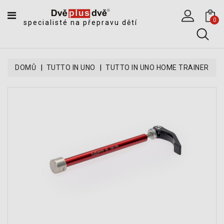
CATEGORY
0
specialisté na přepravu dětí
DĚTSKÉ
SPORTOVNÍ
VOZÍKY
DOMŮ
TUTTO IN UNO
TUTTO IN UNO HOME TRAINER
DĚTSKÉ
KOČÁRKY
CYKLOSEDAČKY,
KROSNIČKY
A
ODRÁŽEDLA
TANDEMOVÉ
ZÁVĚSY
A
NÁKLADNÍ
VOZÍKY
CYKLISTICKÉ