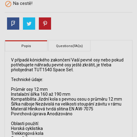

Na cestě!
Popis
Questions(FAQs)
V případě kónického zakončení Vaší pevné osy nebo pokud
potřebujete náhradu pevné osy ještě zkrátit, je třeba
přiobjednat TUT1540 Space Set.
Technické údaje:
Průměr osy 12 mm
Instalační šířka 160 až 190 mm
Kompatibilita Jízdní kola s pevnou osou o průměru 12 mm
Šířka náboje Nezávislá na velikosti stoupání závitu v rámu
Materiál Hliníková tvrdá slitina EN AW-7075
Povrchová úprava Anodizováno
Oblasti použití:
Horská cyklistika
Trekkingová kola