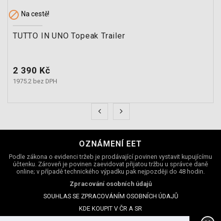

Na cestě!
TUTTO IN UNO Topeak Trailer
Cena
2 390 Kč
1975.2 bez DPH
OZNÁMENÍ EET
Podle zákona o evidenci tržeb je prodávající povinen vystavit kupujícímu
účtenku. Zároveň je povinen zaevidovat přijatou tržbu u správce daně
online; v případě technického výpadku pak nejpozději do 48 hodin.
Zpracování osobních údajů
SOUHLAS SE ZPRACOVÁNÍM OSOBNÍCH ÚDAJŮ
KDE KOUPIT V ČR A SR