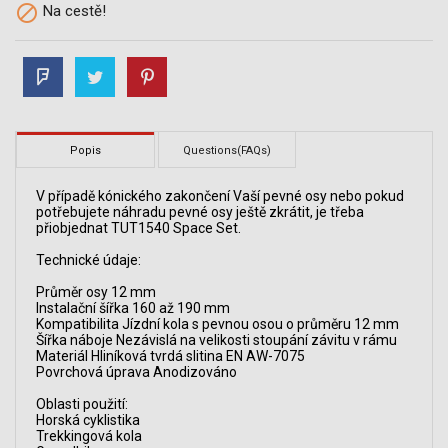

Na cestě!
Popis
Questions(FAQs)
V případě kónického zakončení Vaší pevné osy nebo pokud
potřebujete náhradu pevné osy ještě zkrátit, je třeba
přiobjednat TUT1540 Space Set.
Technické údaje:
Průměr osy 12 mm
Instalační šířka 160 až 190 mm
Kompatibilita Jízdní kola s pevnou osou o průměru 12 mm
Šířka náboje Nezávislá na velikosti stoupání závitu v rámu
Materiál Hliníková tvrdá slitina EN AW-7075
Povrchová úprava Anodizováno
Oblasti použití:
Horská cyklistika
Trekkingová kola