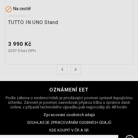

Na cestě!
TUTTO IN UNO Stand
Cena
3 990 Kč
3297.5 bez DPH
OZNÁMENÍ EET
Podle zákona o evidenci tržeb je prodávající povinen vystavit kupujícímu
účtenku. Zároveň je povinen zaevidovat přijatou tržbu u správce daně
online; v případě technického výpadku pak nejpozději do 48 hodin.
Zpracování osobních údajů
SOUHLAS SE ZPRACOVÁNÍM OSOBNÍCH ÚDAJŮ
KDE KOUPIT V ČR A SR