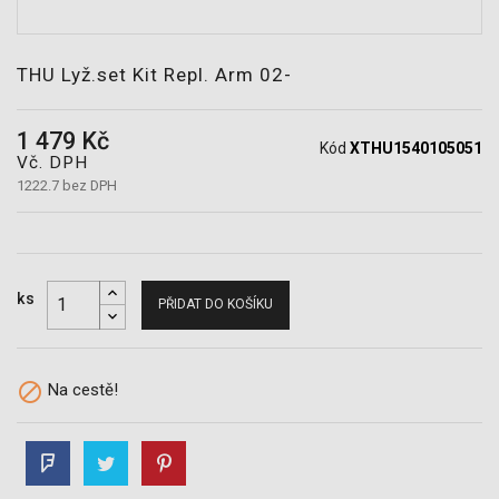
POTŘEBY
THU Lyž.set Kit Repl. Arm 02-
1 479 Kč
Kód
XTHU1540105051
Vč. DPH
1222.7 bez DPH
ks
PŘIDAT DO KOŠÍKU

Na cestě!