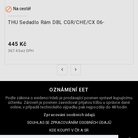

Na cestě!
THU Sedadlo Rám DBL CGR/CHE/CX 06-
Cena
445 Kč
367.4 bez DPH
OZNÁMENÍ EET
Podle zákona o evidenci tržeb je prodávající povinen vystavit kupujícímu
účtenku. Zároveň je povinen zaevidovat přijatou tržbu u správce daně
online; v případě technického výpadku pak nejpozději do 48 hodin.
Zpracování osobních údajů
SOUHLAS SE ZPRACOVÁNÍM OSOBNÍCH ÚDAJŮ
KDE KOUPIT V ČR A SR