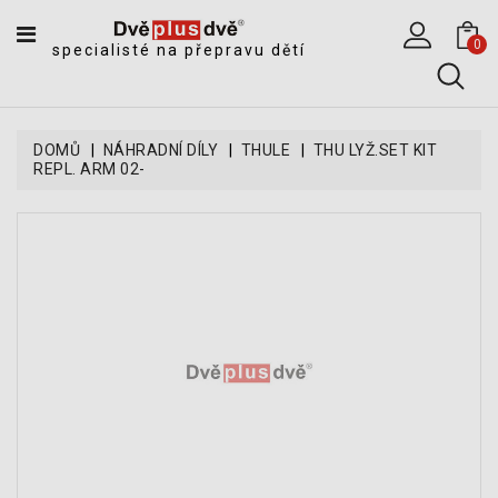
CATEGORY
0
specialisté na přepravu dětí
DĚTSKÉ
SPORTOVNÍ
VOZÍKY
DOMŮ
NÁHRADNÍ DÍLY
THULE
THU LYŽ.SET KIT
REPL. ARM 02-
DĚTSKÉ
KOČÁRKY
CYKLOSEDAČKY,
KROSNIČKY
A
ODRÁŽEDLA
TANDEMOVÉ
ZÁVĚSY
A
NÁKLADNÍ
VOZÍKY
CYKLISTICKÉ