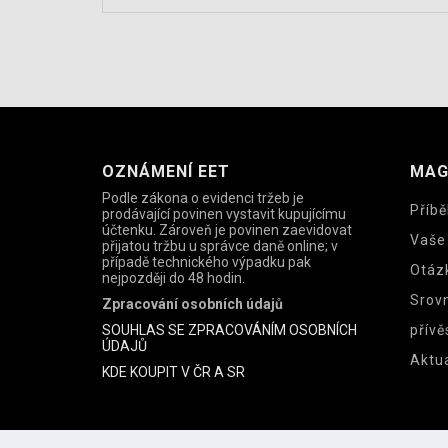
OZNÁMENÍ EET
MAG
Podle zákona o evidenci tržeb je
Příbě
prodávající povinen vystavit kupujícímu
účtenku. Zároveň je povinen zaevidovat
Vaše
přijatou tržbu u správce daně online; v
případě technického výpadku pak
Otáz
nejpozději do 48 hodin.
Srov
Zpracování osobních údajů
SOUHLAS SE ZPRACOVÁNÍM OSOBNÍCH
přívě
ÚDAJŮ
Aktua
KDE KOUPIT V ČR A SR