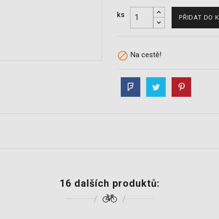
ks
PŘIDAT DO 

Na cestě!
16 dalších produktů: