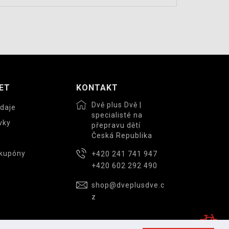
ET
KONTAKT
Dvě plus Dvě |
daje
specialisté na
vky
přepravu dětí
Česká Republika
 kupóny
+420 241 741 947
+420 602 292 490
shop@dveplusdve.c
z