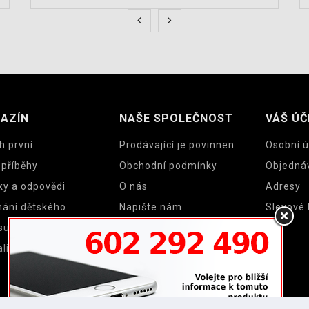
AZÍN
NAŠE SPOLEČNOST
VÁŠ ÚČ
h první
Prodávající je povinnen
Osobní ú
 příběhy
Obchodní podmínky
Objedná
ky a odpovědi
O nás
Adresy
nání dětského
Napište nám
Slevové
su a cyklosedačky
Mapa stránek
lity
Prodejny