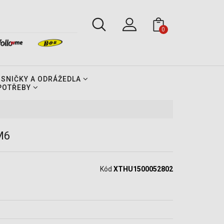
0
OSNIČKY A ODRÁŽEDLA
 POTŘEBY
M6
Kód
XTHU1500052802