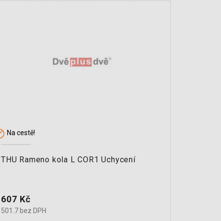


Na cestě!
Na cest
THU Rameno kola L COR1 Uchycení
odpruže
Cena
Cena
607 Kč
822 K
501.7 bez DPH
679.3 b