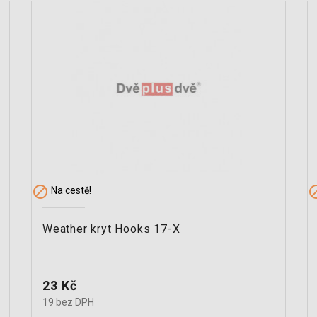

Na cestě!
Weather kryt Hooks 17-X
Cena
23 Kč
19 bez DPH