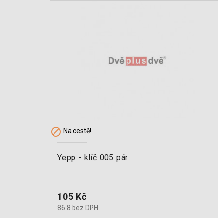

Na cestě!
Yepp - klíč 005 pár
Cena
105 Kč
86.8 bez DPH