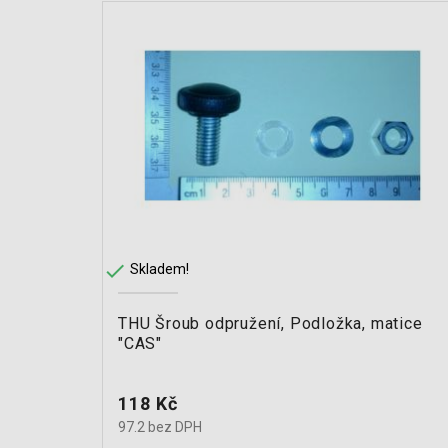

Skladem!
THU Šroub odpružení, Podložka, matice
"CAS"
Cena
118 Kč
97.2 bez DPH