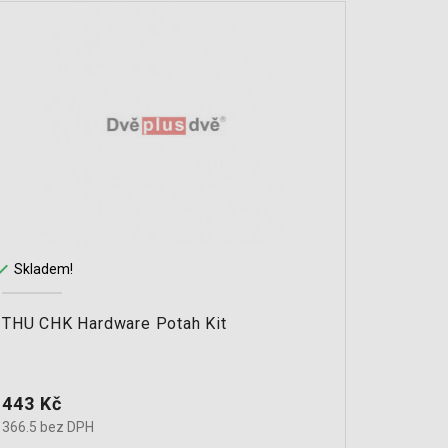


Skladem!
Na cest
THU CHK Hardware Potah Kit
THU pn
Cena
Cena
443 Kč
1 271
366.5 bez DPH
1050.4 