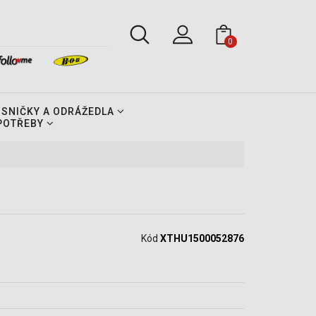
0
OSNIČKY A ODRÁŽEDLA
 POTŘEBY
Kód
XTHU1500052876