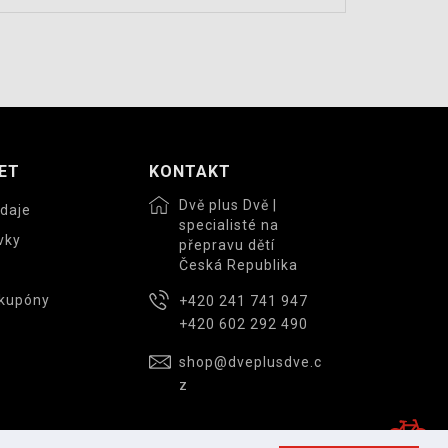
ET
KONTAKT
Dvě plus Dvě |
daje
specialisté na
vky
přepravu dětí
Česká Republika
 kupóny
+420 241 741 947
+420 602 292 490
shop@dveplusdve.c
z