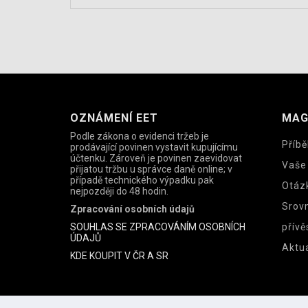
OZNÁMENÍ EET
MAG
Podle zákona o evidenci tržeb je
Příbě
prodávající povinen vystavit kupujícímu
účtenku. Zároveň je povinen zaevidovat
Vaše
přijatou tržbu u správce daně online; v
případě technického výpadku pak
Otáz
nejpozději do 48 hodin.
Srov
Zpracování osobních údajů
SOUHLAS SE ZPRACOVÁNÍM OSOBNÍCH
přívě
ÚDAJŮ
Aktua
KDE KOUPIT V ČR A SR