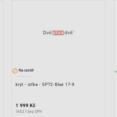

Na cestě!
kryt - síťka - SPT2-Blue 17-X
Cena
1 999 Kč
1652.1 bez DPH