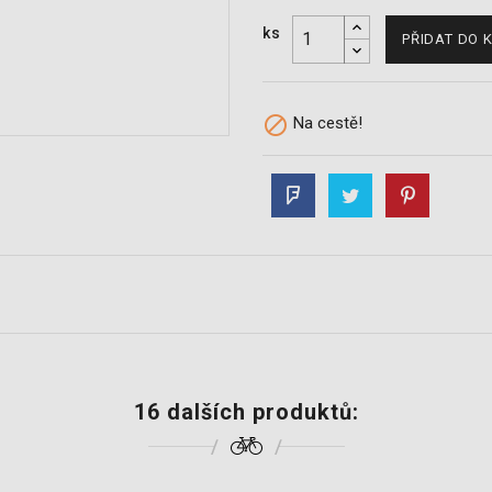
ks
PŘIDAT DO 

Na cestě!
16 dalších produktů: