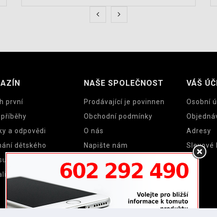
AZÍN
NAŠE SPOLEČNOST
VÁŠ ÚČ
h první
Prodávající je povinnen
Osobní ú
 příběhy
Obchodní podmínky
Objedná
ky a odpovědi
O nás
Adresy
nání dětského
Napište nám
Slevové
su a cyklosedačky
Mapa stránek
lity
Prodejny