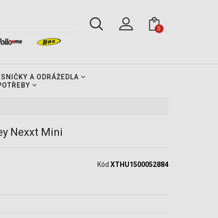
0
OSNIČKY A ODRÁŽEDLA
 POTŘEBY
ey Nexxt Mini
Kód
XTHU1500052884