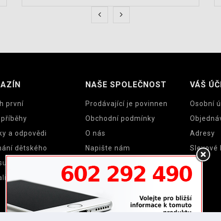
AZÍN
NAŠE SPOLEČNOST
VÁŠ ÚČ
h první
Prodávající je povinnen
Osobní ú
 příběhy
Obchodní podmínky
Objedná
ky a odpovědi
O nás
Adresy
nání dětského
Napište nám
Slevové
su a cyklosedačky
Mapa stránek
lity
Prodejny