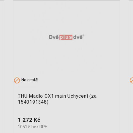

Na cestě!
THU Madlo CX1 main Uchycení (za
1540191348)
Cena
1 272 Kč
1051.5 bez DPH