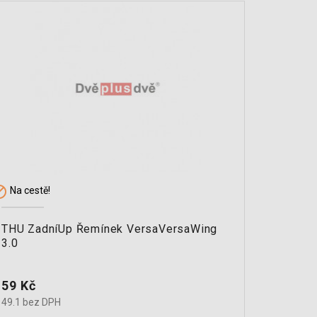


Na cestě!
Na cest
THU ZadníUp Řemínek VersaVersaWing
Popruh
3.0
Cena
Cena
59 Kč
1 525
49.1 bez DPH
1260.3 