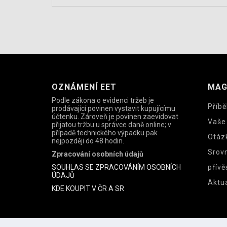
OZNÁMENÍ EET
MAG
Podle zákona o evidenci tržeb je
Příbě
prodávající povinen vystavit kupujícímu
účtenku. Zároveň je povinen zaevidovat
Vaše
přijatou tržbu u správce daně online; v
případě technického výpadku pak
Otáz
nejpozději do 48 hodin.
Srov
Zpracování osobních údajů
SOUHLAS SE ZPRACOVÁNÍM OSOBNÍCH
přívě
ÚDAJŮ
Aktua
KDE KOUPIT V ČR A SR