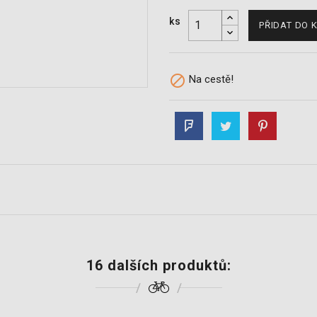
ks
PŘIDAT DO 

Na cestě!
16 dalších produktů: