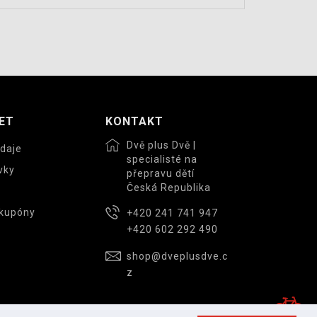
ET
KONTAKT
Dvě plus Dvě |
daje
specialisté na
vky
přepravu dětí
Česká Republika
 kupóny
+420 241 741 947
+420 602 292 490
shop@dveplusdve.c
z