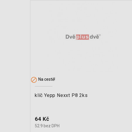

Na cestě!
klíč Yepp Nexxt P8 2ks
Cena
64 Kč
52.9 bez DPH