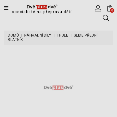
CATEGORY
0
specialisté na přepravu dětí
DĚTSKÉ
SPORTOVNÍ
VOZÍKY
DOMŮ
NÁHRADNÍ DÍLY
THULE
GLIDE PŘEDNÍ
BLATNÍK
DĚTSKÉ
KOČÁRKY
CYKLOSEDAČKY,
KROSNIČKY
A
ODRÁŽEDLA
TANDEMOVÉ
ZÁVĚSY
A
NÁKLADNÍ
VOZÍKY
CYKLISTICKÉ