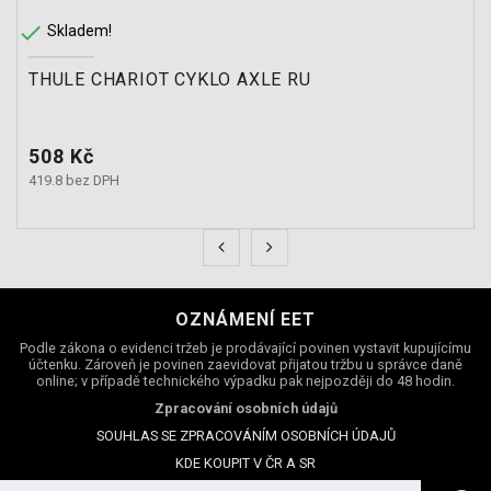

Skladem!
THULE CHARIOT CYKLO AXLE RU
Cena
508 Kč
419.8 bez DPH
OZNÁMENÍ EET
Podle zákona o evidenci tržeb je prodávající povinen vystavit kupujícímu
účtenku. Zároveň je povinen zaevidovat přijatou tržbu u správce daně
online; v případě technického výpadku pak nejpozději do 48 hodin.
Zpracování osobních údajů
SOUHLAS SE ZPRACOVÁNÍM OSOBNÍCH ÚDAJŮ
KDE KOUPIT V ČR A SR