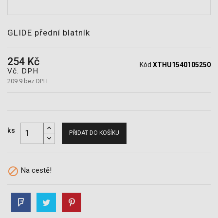
POTŘEBY
GLIDE přední blatník
254 Kč
Kód
XTHU1540105250
Vč. DPH
209.9 bez DPH
ks
PŘIDAT DO KOŠÍKU

Na cestě!