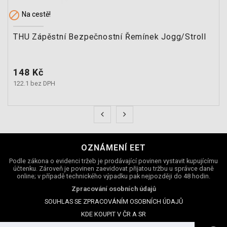

Na cestě!
THU Zápěstní Bezpečnostní Řemínek Jogg/Stroll
Cena
148 Kč
122.1 bez DPH
OZNÁMENÍ EET
Podle zákona o evidenci tržeb je prodávající povinen vystavit kupujícímu
účtenku. Zároveň je povinen zaevidovat přijatou tržbu u správce daně
online; v případě technického výpadku pak nejpozději do 48 hodin.
Zpracování osobních údajů
SOUHLAS SE ZPRACOVÁNÍM OSOBNÍCH ÚDAJŮ
KDE KOUPIT V ČR A SR