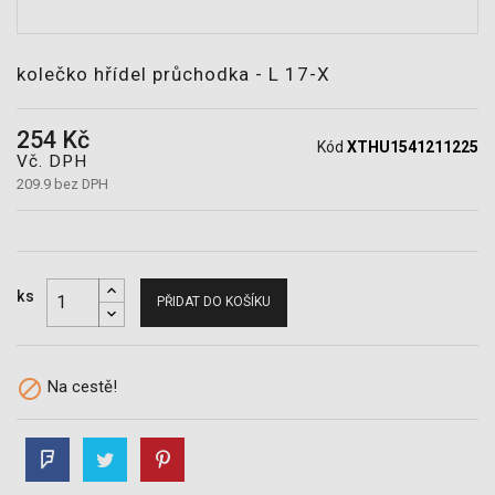
POTŘEBY
kolečko hřídel průchodka - L 17-X
254 Kč
Kód
XTHU1541211225
Vč. DPH
209.9 bez DPH
ks
PŘIDAT DO KOŠÍKU

Na cestě!