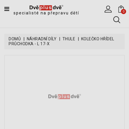
CATEGORY
0
specialisté na přepravu dětí
DĚTSKÉ
SPORTOVNÍ
VOZÍKY
DOMŮ
NÁHRADNÍ DÍLY
THULE
KOLEČKO HŘÍDEL
PRŮCHODKA - L 17-X
DĚTSKÉ
KOČÁRKY
CYKLOSEDAČKY,
KROSNIČKY
A
ODRÁŽEDLA
TANDEMOVÉ
ZÁVĚSY
A
NÁKLADNÍ
VOZÍKY
CYKLISTICKÉ