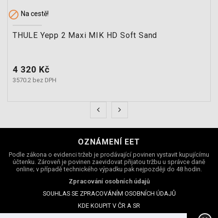

Na cestě!
THULE Yepp 2 Maxi MIK HD Soft Sand
Cena
4 320 Kč
3570.2 bez DPH
OZNÁMENÍ EET
Podle zákona o evidenci tržeb je prodávající povinen vystavit kupujícímu
účtenku. Zároveň je povinen zaevidovat přijatou tržbu u správce daně
online; v případě technického výpadku pak nejpozději do 48 hodin.
Zpracování osobních údajů
SOUHLAS SE ZPRACOVÁNÍM OSOBNÍCH ÚDAJŮ
KDE KOUPIT V ČR A SR