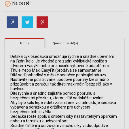

Na cestě!
Popis
Questions(FAQs)
Dětská cyklosedačka umožňuje rychlé a snadné upevnění
na jízdní kolo. Je vhodná pro zadní cyklistické nosiče s
otvorem EasyFit nebo pro nosiče vybavené adaptérem
Thule Yepp Maxi EasyFit (prodává se samostatně)
Dítě sedí pohodlně v měkké sedačce pohlcující nárazy
Nastavitelné polstrované 5bodové popruhy lze snadno
přizpůsobit a zaručují tak dítěti maximální bezpečí jako v
bavlnce
Dítě rychle a snadno zajistíte pomocí popruhu s
bezpečnostní přezkou, kterou dítě nedokáže uvolnit
Aby bylo kolo lépe vidět i za snížené viditelnosti, je sedačka
vybavena odrazkou a držákem pro uchycení
bezpečnostního světla
Sedačka roste spolu s dítětem díky nastavitelným opěrkám
nohou a řemínku k uchycení bot
Snadné čištění a udržování v suchu díky vodoodpudivé