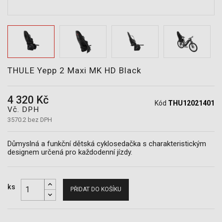
POTŘEBY
THULE Yepp 2 Maxi MK HD Black
4 320 Kč
Kód
THU12021401
Vč. DPH
3570.2 bez DPH
Důmyslná a funkční dětská cyklosedačka s charakteristickým
designem určená pro každodenní jízdy.
ks
PŘIDAT DO KOŠÍKU