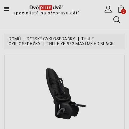
CATEGORY
0
specialisté na přepravu dětí
DĚTSKÉ
SPORTOVNÍ
VOZÍKY
DOMŮ
DĚTSKÉ CYKLOSEDAČKY
THULE
CYKLOSEDAČKY
THULE YEPP 2 MAXI MK HD BLACK
DĚTSKÉ
KOČÁRKY
CYKLOSEDAČKY,
KROSNIČKY
A
ODRÁŽEDLA
TANDEMOVÉ
ZÁVĚSY
A
NÁKLADNÍ
VOZÍKY
CYKLISTICKÉ