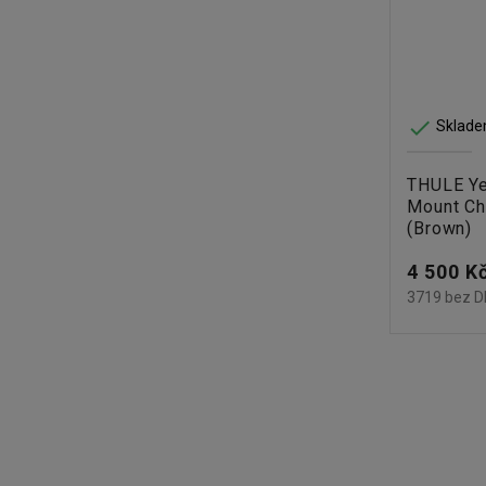

Sklade
THULE Ye
Mount Ch
(Brown)
Cena
4 500 K
3719 bez 