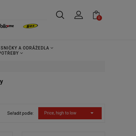
0
OSNIČKY A ODRÁŽEDLA
 POTŘEBY
y

Price, high to low
Seřadit podle: