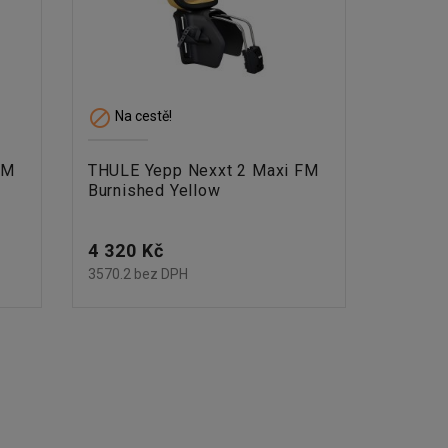

Na cestě!
FM
THULE Yepp Nexxt 2 Maxi FM
Burnished Yellow
Cena
4 320 Kč
3570.2 bez DPH