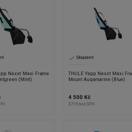

m!
Skladem!
pp Nexxt Maxi Frame
THULE Yepp Nexxt Maxi Fr
ntgreen (Mint)
Mount Auqamarine (Blue)
Cena
č
4 500 Kč
DPH
3719 bez DPH