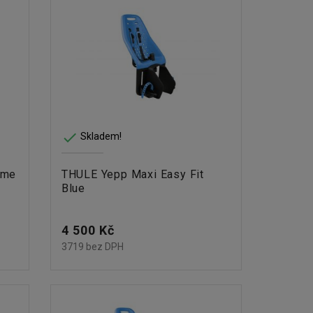

Skladem!
ame
THULE Yepp Maxi Easy Fit
Blue
Cena
4 500 Kč
3719 bez DPH