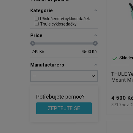
Kategorie
Příslušenství cyklosedaček
Thule cyklosedačky
Price
249
Kč
4500
Kč

Sklade
Manufacturers
THULE Ye
Mount Mi
Potřebujete pomoc?
Cena
4 500 K
3719 bez 
ZEPTEJTE SE