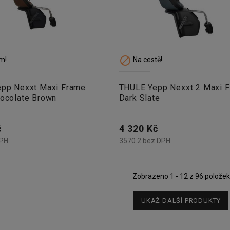

m!
Na cestě!
pp Nexxt Maxi Frame
THULE Yepp Nexxt 2 Maxi 
ocolate Brown
Dark Slate
Cena
č
4 320 Kč
DPH
3570.2 bez DPH
Zobrazeno 1 - 12 z 96 položek
UKAŽ DALŠÍ PRODUKTY