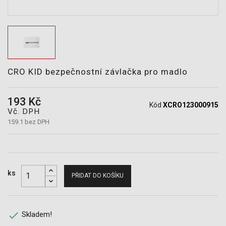
POTŘEBY
CRO KID bezpečnostní závlačka pro madlo
193 Kč
Kód
XCRO123000915
Vč. DPH
159.1 bez DPH
ks
PŘIDAT DO KOŠÍKU

Skladem!