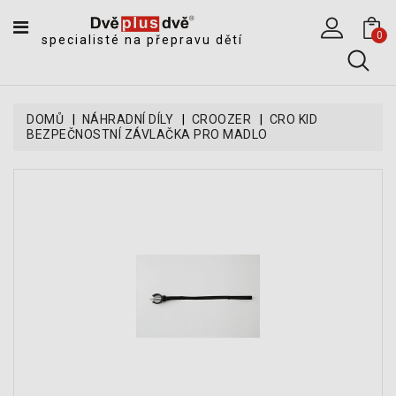
CATEGORY
0
specialisté na přepravu dětí
DĚTSKÉ
SPORTOVNÍ
VOZÍKY
DOMŮ
NÁHRADNÍ DÍLY
CROOZER
CRO KID
BEZPEČNOSTNÍ ZÁVLAČKA PRO MADLO
DĚTSKÉ
KOČÁRKY
CYKLOSEDAČKY,
KROSNIČKY
A
ODRÁŽEDLA
TANDEMOVÉ
ZÁVĚSY
A
NÁKLADNÍ
VOZÍKY
CYKLISTICKÉ