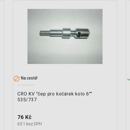

Na cestě!
CRO KV "čep pro kočárek kolo 6""
535/737
Cena
76 Kč
63.1 bez DPH