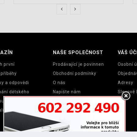
AZÍN
NAŠE SPOLEČNOST
VÁŠ ÚČ
h první
Prodávající je povinnen
Osobní ú
 příběhy
Obchodní podmínky
Objedná
ky a odpovědi
O nás
Adresy
nání dětského
Napište nám
Slevové
su a cyklosedačky
Mapa stránek
lity
Prodejny