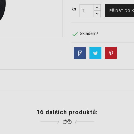
ks
PŘIDAT DO 

Skladem!
16 dalších produktů: