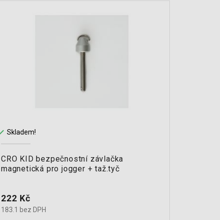


Skladem!
Na cest
CRO KID bezpečnostní závlačka
CRO br
magnetická pro jogger + taž.tyč
Cena
Cena
222 Kč
549 K
183.1 bez DPH
453.7 b