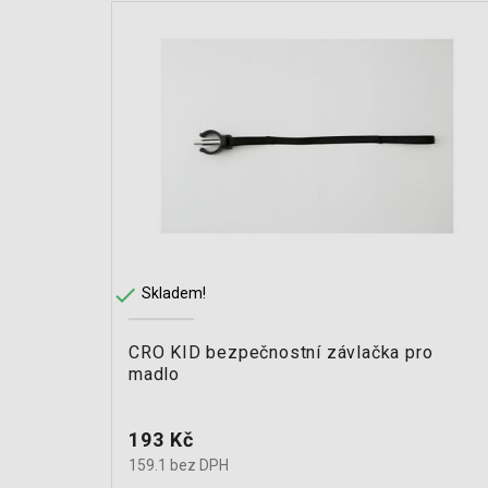

Skladem!
CRO KID bezpečnostní závlačka pro
madlo
Cena
193 Kč
159.1 bez DPH