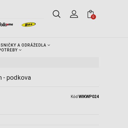
0
OSNIČKY A ODRÁŽEDLA
 POTŘEBY
 - podkova
Kód
WIKWP024