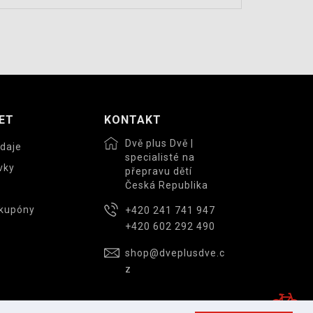
ET
KONTAKT
Dvě plus Dvě |
daje
specialisté na
vky
přepravu dětí
Česká Republika
 kupóny
+420 241 741 947
+420 602 292 490
shop@dveplusdve.c
z