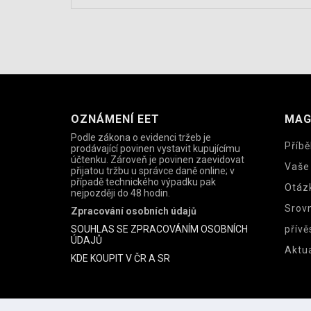
OZNÁMENÍ EET
MAG
Podle zákona o evidenci tržeb je
Příbě
prodávající povinen vystavit kupujícímu
účtenku. Zároveň je povinen zaevidovat
Vaše
přijatou tržbu u správce daně online; v
případě technického výpadku pak
Otáz
nejpozději do 48 hodin.
Srov
Zpracování osobních údajů
SOUHLAS SE ZPRACOVÁNÍM OSOBNÍCH
přívě
ÚDAJŮ
Aktua
KDE KOUPIT V ČR A SR