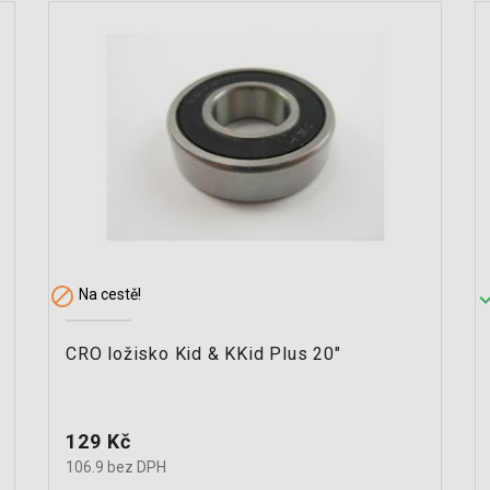

Na cestě!
CRO ložisko Kid & KKid Plus 20"
Cena
129 Kč
106.9 bez DPH