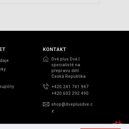
ET
KONTAKT
Dvě plus Dvě |
daje
specialisté na
vky
přepravu dětí
Česká Republika
 kupóny
+420 241 741 947
+420 602 292 490
shop@dveplusdve.c
z