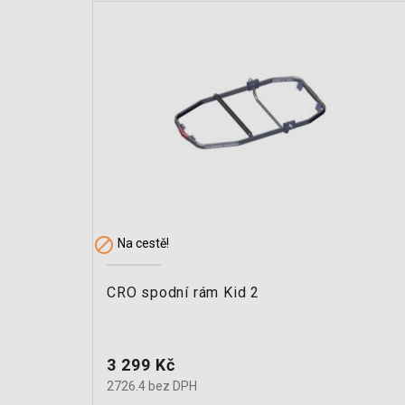

Na cestě!
CRO spodní rám Kid 2
Cena
3 299 Kč
2726.4 bez DPH