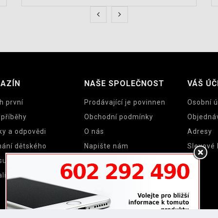
AZÍN
NAŠE SPOLEČNOST
VÁŠ ÚČ
h první
Prodávající je povinnen
Osobní ú
 příběhy
Obchodní podmínky
Objedná
ky a odpovědi
O nás
Adresy
nání dětského
Napište nám
Slevové
su a cyklosedačky
Mapa stránek
lity
Prodejny