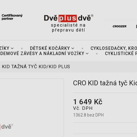
specialisté na
přepravu dětí
ZÍKY
DĚTSKÉ KOČÁRKY
CYKLOSEDAČKY, KR
DEMOVÉ ZÁVĚSY A NÁKLADNÍ VOZÍKY
CYKLISTICKÉ
 KID TAŽNÁ TYČ KID/KID PLUS
CRO KID tažná tyč Ki
1 649 Kč
Vč. DPH
1362.8 bez DPH