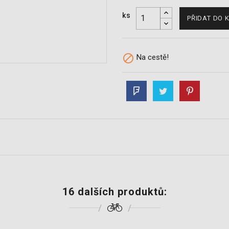
ks
PŘIDAT DO 

Na cestě!
16 dalších produktů: