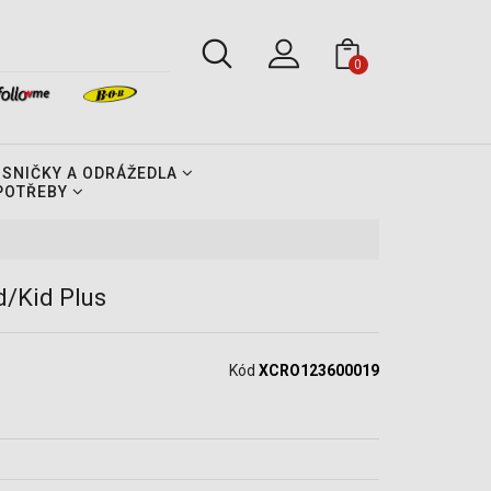
0
OSNIČKY A ODRÁŽEDLA
 POTŘEBY
d/Kid Plus
Kód
XCRO123600019