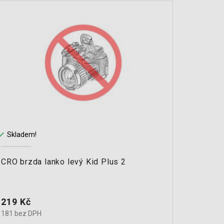


Skladem!
Na cest
CRO brzda lanko levý Kid Plus 2
CRO CA
Cena
Cena
219 Kč
338 K
181 bez DPH
279.3 b