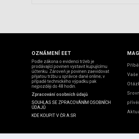
OZNÁMENÍ EET
MAG
Podle zákona o evidenci tržeb je
Příbě
prodávající povinen vystavit kupujícímu
účtenku. Zároveň je povinen zaevidovat
Vaše
přijatou tržbu u správce daně online; v
případě technického výpadku pak
Otáz
nejpozději do 48 hodin.
Srov
Zpracování osobních údajů
SOUHLAS SE ZPRACOVÁNÍM OSOBNÍCH
přívě
ÚDAJŮ
Aktua
KDE KOUPIT V ČR A SR