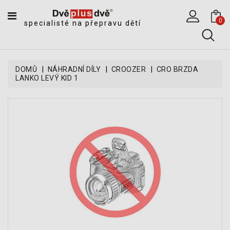
CATEGORY
0
specialisté na přepravu dětí
DĚTSKÉ
SPORTOVNÍ
VOZÍKY
DOMŮ
NÁHRADNÍ DÍLY
CROOZER
CRO BRZDA
LANKO LEVÝ KID 1
DĚTSKÉ
KOČÁRKY
CYKLOSEDAČKY,
KROSNIČKY
A
ODRÁŽEDLA
TANDEMOVÉ
ZÁVĚSY
A
NÁKLADNÍ
VOZÍKY
CYKLISTICKÉ