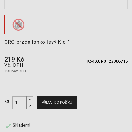
POTŘEBY
CRO brzda lanko levý Kid 1
219 Kč
Kód
XCRO123006716
Vč. DPH
181 bez DPH
ks
PŘIDAT DO KOŠÍKU

Skladem!