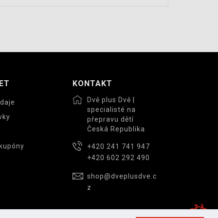
ET
KONTAKT
Dvě plus Dvě |
daje
specialisté na
vky
přepravu dětí
Česká Republika
 kupóny
+420 241 741 947
+420 602 292 490
shop@dveplusdve.c
z