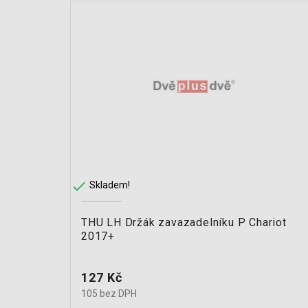

Skladem!
THU LH Držák zavazadelníku P Chariot
2017+
Cena
127 Kč
105 bez DPH