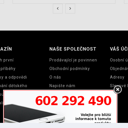
AZÍN
NAŠE SPOLEČNOST
VÁŠ ÚČ
h první
Prodávající je povinnen
Osobní ú
 příběhy
Obchodní podmínky
Objedná
ky a odpovědi
O nás
Adresy
nání dětského
Napište nám
Slevové
su a cyklosedačky
Mapa stránek
lity
Prodejny