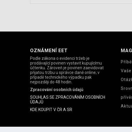
OZNÁMENÍ EET
MAG
Podle zákona o evidenci tržeb je
Příbě
prodávající povinen vystavit kupujícímu
účtenku. Zároveň je povinen zaevidovat
Vaše
přijatou tržbu u správce daně online; v
případě technického výpadku pak
Otáz
nejpozději do 48 hodin.
Srov
Zpracování osobních údajů
SOUHLAS SE ZPRACOVÁNÍM OSOBNÍCH
přívě
ÚDAJŮ
Aktua
KDE KOUPIT V ČR A SR