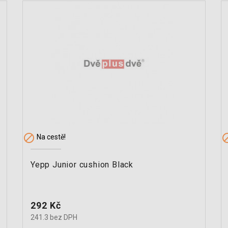

Na cestě!
Yepp Junior cushion Black
Cena
292 Kč
241.3 bez DPH