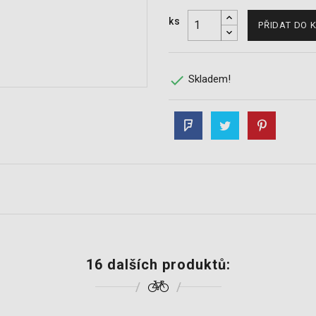
ks
PŘIDAT DO 

Skladem!
16 dalších produktů: