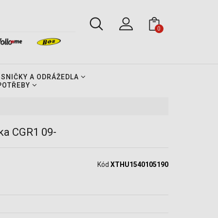
0
OSNIČKY A ODRÁŽEDLA
 POTŘEBY
ka CGR1 09-
Kód
XTHU1540105190