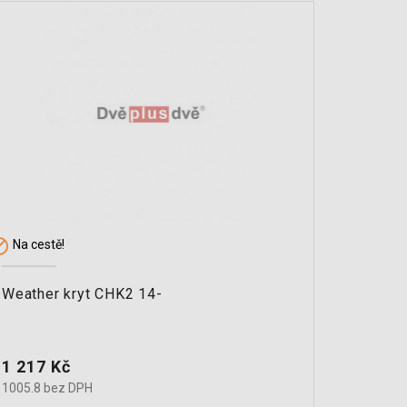


Na cestě!
Sklade
Weather kryt CHK2 14-
THU Rh
modely
Cena
Cena
1 217 Kč
295 K
1005.8 bez DPH
243.5 b