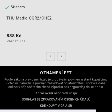

Skladem!
THU Madlo CGR2/CHE2
Cena
888 Kč
734 bez DPH
OZNÁMENÍ EET
Podle zákona o evidenci tržeb je prodávající povinen vystavit kupujícímu
účtenku. Zároveň je povinen zaevidovat přijatou tržbu u správce daně
online; v případě technického výpadku pak nejpozději do 48 hodin.
Zpracování osobních údajů
SOUHLAS SE ZPRACOVÁNÍM OSOBNÍCH ÚDAJŮ
KDE KOUPIT V ČR A SR