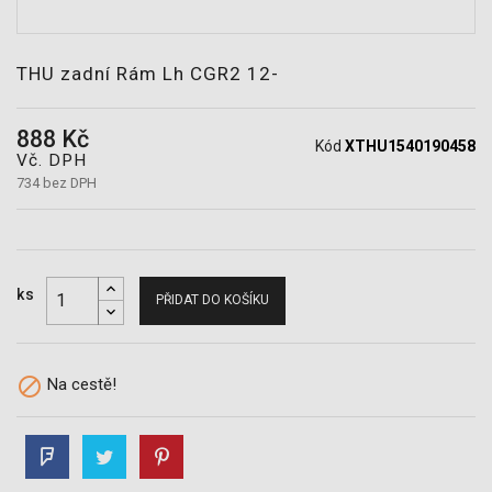
POTŘEBY
THU zadní Rám Lh CGR2 12-
888 Kč
Kód
XTHU1540190458
Vč. DPH
734 bez DPH
ks
PŘIDAT DO KOŠÍKU

Na cestě!