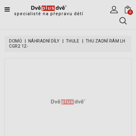
CATEGORY
0
specialisté na přepravu dětí
DĚTSKÉ
SPORTOVNÍ
VOZÍKY
DOMŮ
NÁHRADNÍ DÍLY
THULE
THU ZADNÍ RÁM LH
CGR2 12-
DĚTSKÉ
KOČÁRKY
CYKLOSEDAČKY,
KROSNIČKY
A
ODRÁŽEDLA
TANDEMOVÉ
ZÁVĚSY
A
NÁKLADNÍ
VOZÍKY
CYKLISTICKÉ