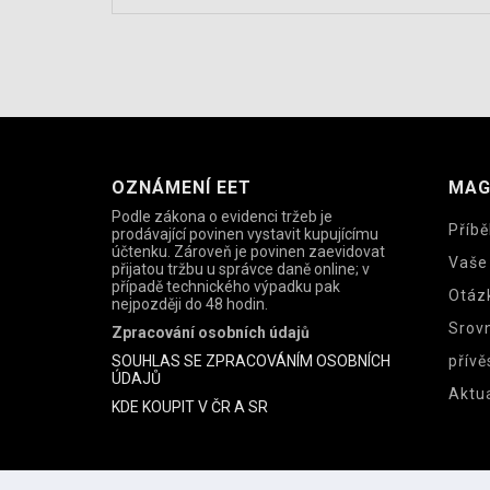
OZNÁMENÍ EET
MAG
Podle zákona o evidenci tržeb je
Příbě
prodávající povinen vystavit kupujícímu
účtenku. Zároveň je povinen zaevidovat
Vaše
přijatou tržbu u správce daně online; v
případě technického výpadku pak
Otáz
nejpozději do 48 hodin.
Srov
Zpracování osobních údajů
SOUHLAS SE ZPRACOVÁNÍM OSOBNÍCH
přívě
ÚDAJŮ
Aktua
KDE KOUPIT V ČR A SR