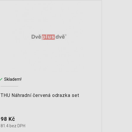


Skladem!
Na cest
THU Náhradní červená odrazka set
THU Os
Cena
Cena
98 Kč
1 398
81.4 bez DPH
1155.2 