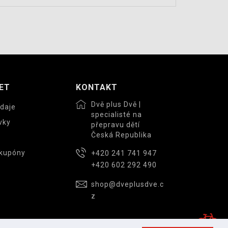
ET
KONTAKT
Dvě plus Dvě |
daje
specialisté na
vky
přepravu dětí
Česká Republika
 kupóny
+420 241 741 947
+420 602 292 490
shop@dveplusdve.c
z