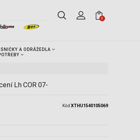
0
OSNIČKY A ODRÁŽEDLA
 POTŘEBY
ení Lh COR 07-
Kód
XTHU1540105069