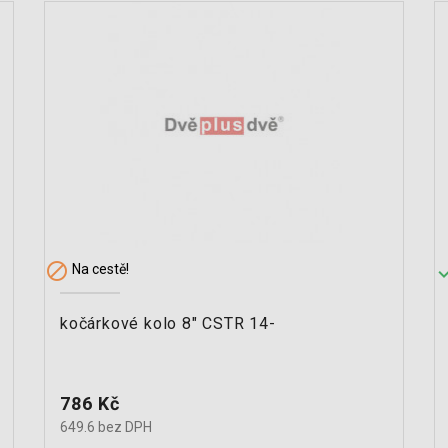

Na cestě!
kočárkové kolo 8" CSTR 14-
Cena
786 Kč
649.6 bez DPH