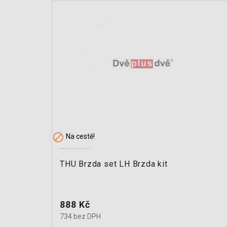

Na cestě!
THU Brzda set LH Brzda kit
Cena
888 Kč
734 bez DPH