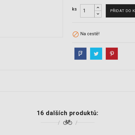
ks
PŘIDAT DO 

Na cestě!
16 dalších produktů: