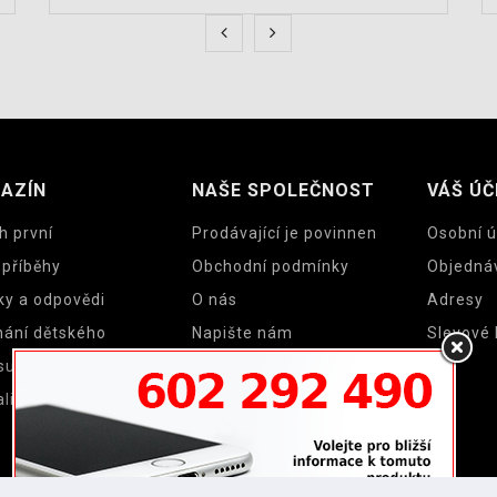
AZÍN
NAŠE SPOLEČNOST
VÁŠ ÚČ
h první
Prodávající je povinnen
Osobní ú
 příběhy
Obchodní podmínky
Objedná
ky a odpovědi
O nás
Adresy
nání dětského
Napište nám
Slevové
su a cyklosedačky
Mapa stránek
lity
Prodejny