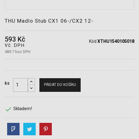
POTŘEBY
THU Madlo Stub CX1 06-/CX2 12-
593 Kč
Kód
XTHU1540105018
Vč. DPH
489.7 bez DPH
ks
PŘIDAT DO KOŠÍKU

Skladem!