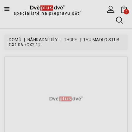
CATEGORY
0
specialisté na přepravu dětí
DĚTSKÉ
SPORTOVNÍ
VOZÍKY
DOMŮ
NÁHRADNÍ DÍLY
THULE
THU MADLO STUB
CX1 06-/CX2 12-
DĚTSKÉ
KOČÁRKY
CYKLOSEDAČKY,
KROSNIČKY
A
ODRÁŽEDLA
TANDEMOVÉ
ZÁVĚSY
A
NÁKLADNÍ
VOZÍKY
CYKLISTICKÉ