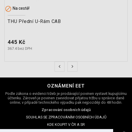

Na cestě!
THU Přední U-Rám CAB
Cena
445 Kč
367.4 bez DPH
OZNÁMENÍ EET
Podle zákona o evidenci tržeb je prodávající povinen vystavit kupujícímu
účtenku. Zároveň je povinen zaevidovat přijatou tržbu u správce daně
online; v případě technického výpadku pak nejpozději do 48 hodin.
Zpracování osobních údajů
SOUHLAS SE ZPRACOVÁNÍM OSOBNÍCH ÚDAJŮ
KDE KOUPIT V ČR A SR