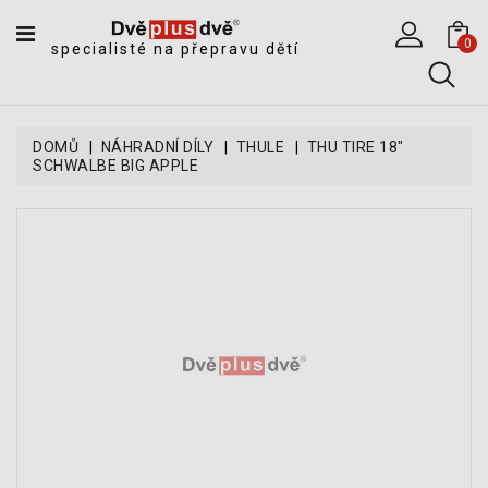
CATEGORY
0
specialisté na přepravu dětí
DĚTSKÉ
SPORTOVNÍ
VOZÍKY
DOMŮ
NÁHRADNÍ DÍLY
THULE
THU TIRE 18"
SCHWALBE BIG APPLE
DĚTSKÉ
KOČÁRKY
CYKLOSEDAČKY,
KROSNIČKY
A
ODRÁŽEDLA
TANDEMOVÉ
ZÁVĚSY
A
NÁKLADNÍ
VOZÍKY
CYKLISTICKÉ