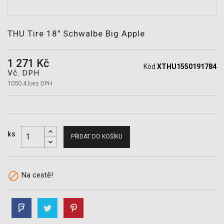
POTŘEBY
THU Tire 18" Schwalbe Big Apple
1 271 Kč
Kód
XTHU1550191784
Vč. DPH
1050.4 bez DPH
ks
PŘIDAT DO KOŠÍKU

Na cestě!