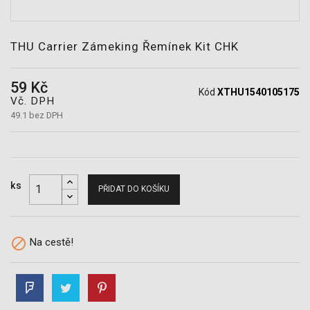
POTŘEBY
THU Carrier Zámeking Řemínek Kit CHK
59 Kč
Kód
XTHU1540105175
Vč. DPH
49.1 bez DPH
ks
PŘIDAT DO KOŠÍKU

Na cestě!