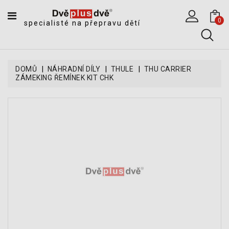
CATEGORY
0
specialisté na přepravu dětí
DĚTSKÉ
SPORTOVNÍ
VOZÍKY
DOMŮ
NÁHRADNÍ DÍLY
THULE
THU CARRIER
ZÁMEKING ŘEMÍNEK KIT CHK
DĚTSKÉ
KOČÁRKY
CYKLOSEDAČKY,
KROSNIČKY
A
ODRÁŽEDLA
TANDEMOVÉ
ZÁVĚSY
A
NÁKLADNÍ
VOZÍKY
CYKLISTICKÉ