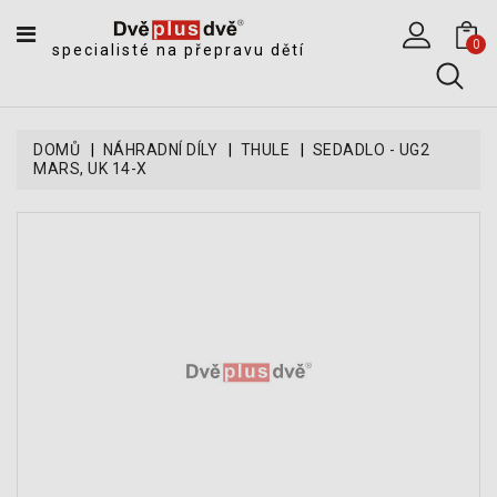
CATEGORY
0
specialisté na přepravu dětí
DĚTSKÉ
SPORTOVNÍ
VOZÍKY
DOMŮ
NÁHRADNÍ DÍLY
THULE
SEDADLO - UG2
MARS, UK 14-X
DĚTSKÉ
KOČÁRKY
CYKLOSEDAČKY,
KROSNIČKY
A
ODRÁŽEDLA
TANDEMOVÉ
ZÁVĚSY
A
NÁKLADNÍ
VOZÍKY
CYKLISTICKÉ