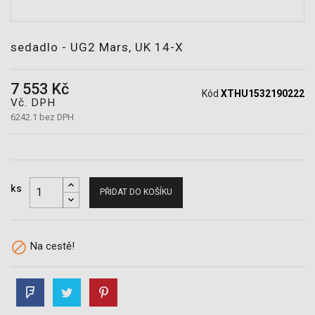
POTŘEBY
sedadlo - UG2 Mars, UK 14-X
7 553 Kč
Kód
XTHU1532190222
Vč. DPH
6242.1 bez DPH
ks
PŘIDAT DO KOŠÍKU

Na cestě!