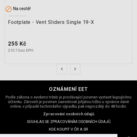

Na cestě!
Footplate - Vent Sliders Single 19-X
Cena
255 Kč
210.7 bez DPH
OZNÁMENÍ EET
Podle zákona o evidenci tržeb je prodávající povinen vystavit kupujícímu
účtenku. Zároveň je povinen zaevidovat přijatou tržbu u správce daně
online; v případě technického výpadku pak nejpozději do 48 hodin.
Zpracování osobních údajů
SOUHLAS SE ZPRACOVÁNÍM OSOBNÍCH ÚDAJŮ
KDE KOUPIT V ČR A SR