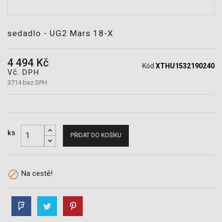
POTŘEBY
sedadlo - UG2 Mars 18-X
4 494 Kč
Kód
XTHU1532190240
Vč. DPH
3714 bez DPH
ks
PŘIDAT DO KOŠÍKU

Na cestě!