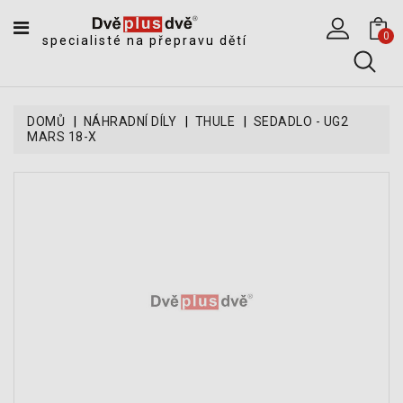
CATEGORY
0
specialisté na přepravu dětí
DĚTSKÉ
SPORTOVNÍ
VOZÍKY
DOMŮ
NÁHRADNÍ DÍLY
THULE
SEDADLO - UG2
MARS 18-X
DĚTSKÉ
KOČÁRKY
CYKLOSEDAČKY,
KROSNIČKY
A
ODRÁŽEDLA
TANDEMOVÉ
ZÁVĚSY
A
NÁKLADNÍ
VOZÍKY
CYKLISTICKÉ