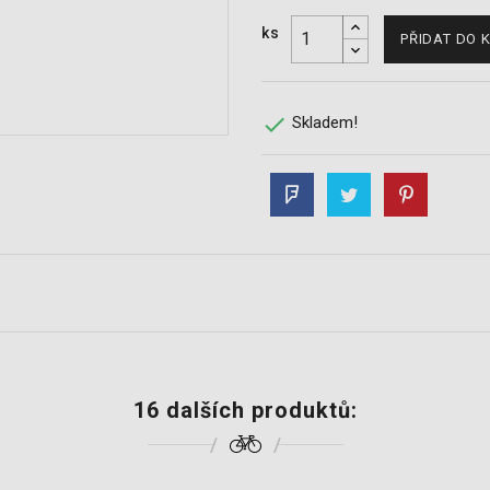
ks
PŘIDAT DO 

Skladem!
16 dalších produktů: