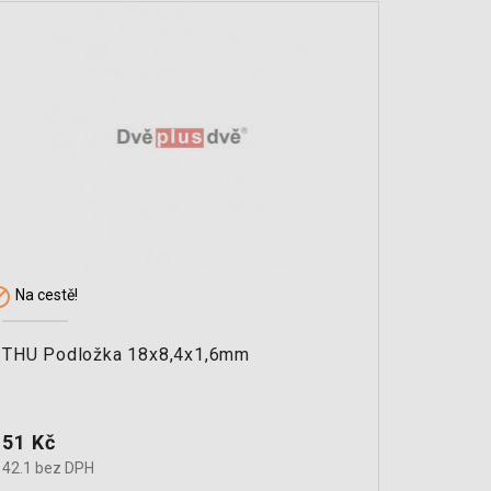


Na cestě!
Sklade
THU Podložka 18x8,4x1,6mm
THU pn
URBAN
Cena
Cena
51 Kč
1 271
42.1 bez DPH
1050.4 