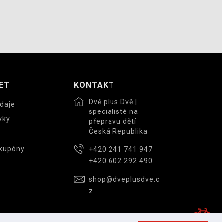
ET
KONTAKT
Dvě plus Dvě |
daje
specialisté na
vky
přepravu dětí
Česká Republika
 kupóny
+420 241 741 947
+420 602 292 490
shop@dveplusdve.c
z