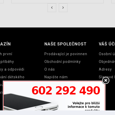
AZÍN
NAŠE SPOLEČNOST
VÁŠ ÚČ
h první
Prodávající je povinnen
Osobní ú
 příběhy
Obchodní podmínky
Objedná
ky a odpovědi
O nás
Adresy
nání dětského
Napište nám
Slevové
su a cyklosedačky
Mapa stránek
lity
Prodejny