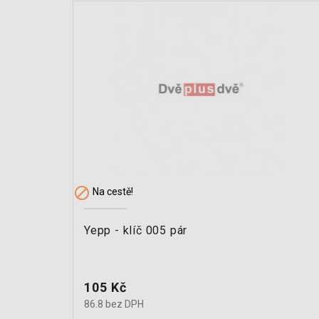

Na cestě!
Yepp - klíč 005 pár
Cena
105 Kč
86.8 bez DPH