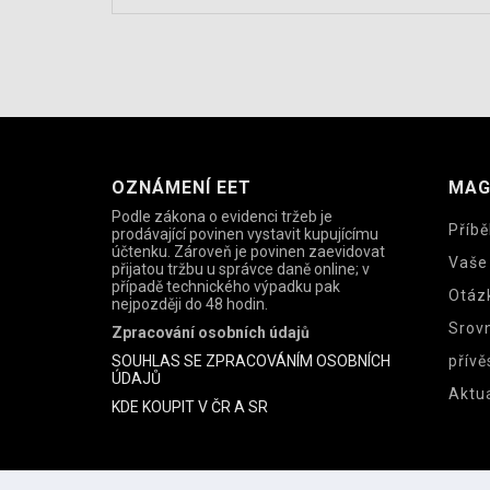
OZNÁMENÍ EET
MAG
Podle zákona o evidenci tržeb je
Příbě
prodávající povinen vystavit kupujícímu
účtenku. Zároveň je povinen zaevidovat
Vaše
přijatou tržbu u správce daně online; v
případě technického výpadku pak
Otáz
nejpozději do 48 hodin.
Srov
Zpracování osobních údajů
SOUHLAS SE ZPRACOVÁNÍM OSOBNÍCH
přívě
ÚDAJŮ
Aktua
KDE KOUPIT V ČR A SR