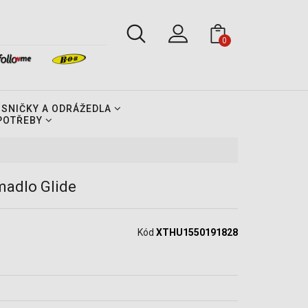
0
OSNIČKY A ODRÁŽEDLA
 POTŘEBY
madlo Glide
Kód
XTHU1550191828