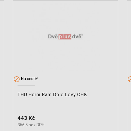

Na cestě!
THU Horní Rám Dole Levý CHK
Cena
443 Kč
366.5 bez DPH