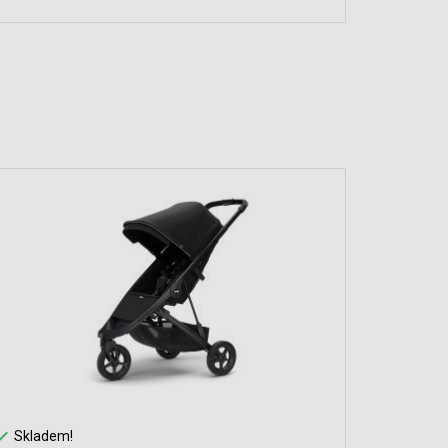


Skladem!
Na cest