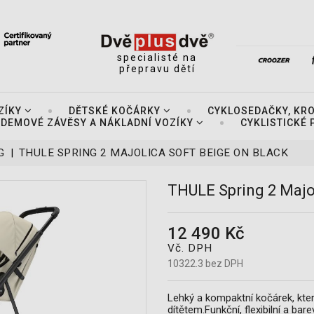
specialisté na
přepravu dětí
ZÍKY
DĚTSKÉ KOČÁRKY
CYKLOSEDAČKY, KR
DEMOVÉ ZÁVĚSY A NÁKLADNÍ VOZÍKY
CYKLISTICKÉ
G
THULE SPRING 2 MAJOLICA SOFT BEIGE ON BLACK
THULE Spring 2 Majol
12 490 Kč
Vč. DPH
10322.3 bez DPH
Lehký a kompaktní kočárek, kt
dítětem.Funkční, flexibilní a ba