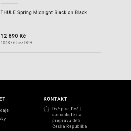
THULE Spring Midnight Black on Black
THULE
STŘÍŠ
Cena
Cena
12 690 Kč
11 44
10487.6 bez DPH
9454.5 
ET
KONTAKT
Dvě plus Dvě |
daje
specialisté na
vky
přepravu dětí
Česká Republika