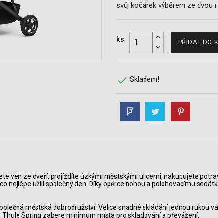
svůj kočárek výběrem ze dvou 
ks
PŘIDAT DO 

Skladem!
te ven ze dveří, projíždíte úzkými městskými ulicemi, nakupujete potrav
e si co nejlépe užili společný den. Díky opěrce nohou a polohovacímu sed
o společná městská dobrodružství. Velice snadné skládání jednou rukou v
ý Thule Spring zabere minimum místa pro skladování a převážení.