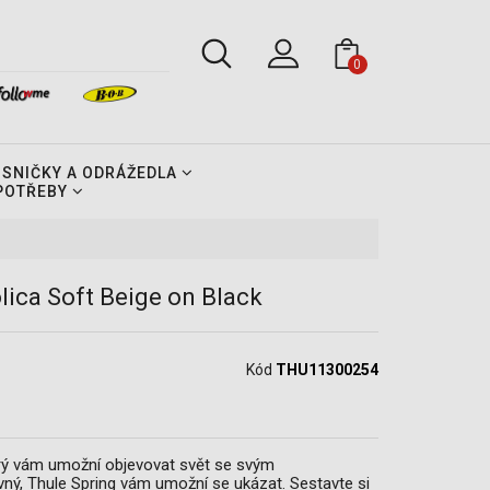
0
OSNIČKY A ODRÁŽEDLA
 POTŘEBY
ica Soft Beige on Black
Kód
THU11300254
erý vám umožní objevovat svět se svým
revný, Thule Spring vám umožní se ukázat. Sestavte si