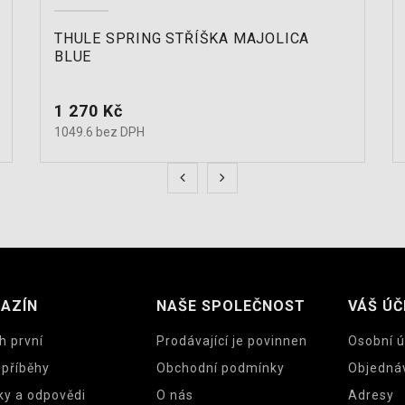
THULE SPRING STŘÍŠKA MAJOLICA
BLUE
Cena
1 270 Kč
1049.6 bez DPH
AZÍN
NAŠE SPOLEČNOST
VÁŠ ÚČ
h první
Prodávající je povinnen
Osobní ú
 příběhy
Obchodní podmínky
Objedná
ky a odpovědi
O nás
Adresy