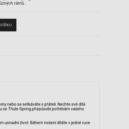
různých rámů…
KOŠÍKU
iny nebo se setkáváte s přáteli. Nechte své dítě
átku se Thule Spring přizpůsobí potřebám vašeho
ám usnadní život. Během nošení dítěte v jedné ruce