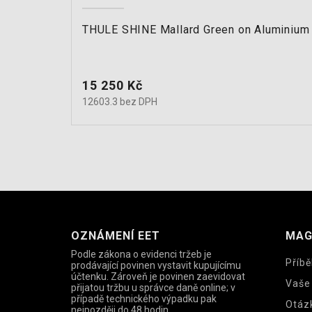
THULE SHINE Mallard Green on Aluminium
Cena
15 250 Kč
12603.3 bez DPH
OZNÁMENÍ EET
MAG
Podle zákona o evidenci tržeb je
Příbě
prodávající povinen vystavit kupujícímu
účtenku. Zároveň je povinen zaevidovat
Vaše
přijatou tržbu u správce daně online; v
případě technického výpadku pak
Otáz
nejpozději do 48 hodin.