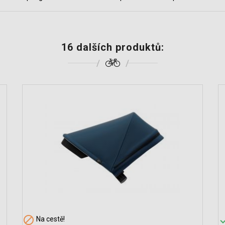
16 dalších produktů:

Na cestě!