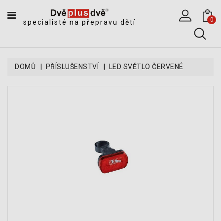
CATEGORY
0
specialisté na přepravu dětí
DĚTSKÉ
SPORTOVNÍ
VOZÍKY
DOMŮ
PŘÍSLUŠENSTVÍ
LED SVĚTLO ČERVENÉ
DĚTSKÉ
KOČÁRKY
CYKLOSEDAČKY,
KROSNIČKY
A
ODRÁŽEDLA
TANDEMOVÉ
ZÁVĚSY
A
NÁKLADNÍ
VOZÍKY
CYKLISTICKÉ