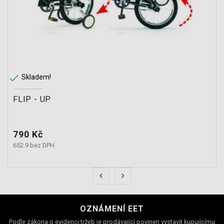

Skladem!
FLIP - UP
Cena
790 Kč
652.9 bez DPH
OZNÁMENÍ EET
Podle zákona o evidenci tržeb je prodávající povinen vystavit kupujícímu