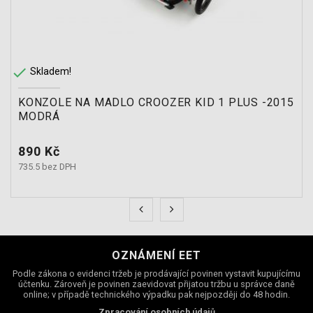

Skladem!
KONZOLE NA MADLO CROOZER KID 1 PLUS -2015
MODRÁ
Cena
890 Kč
735.5 bez DPH
OZNÁMENÍ EET
Podle zákona o evidenci tržeb je prodávající povinen vystavit kupujícímu
účtenku. Zároveň je povinen zaevidovat přijatou tržbu u správce daně
online; v případě technického výpadku pak nejpozději do 48 hodin.
Zpracování osobních údajů