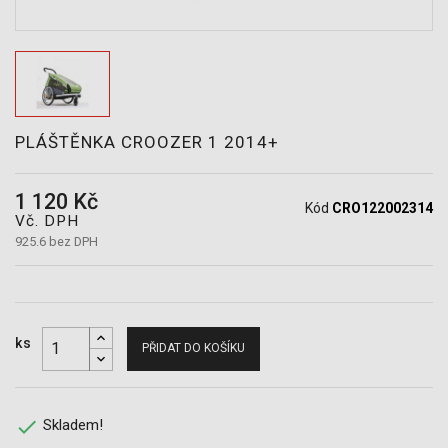
POTŘEBY
PLÁŠTĚNKA CROOZER 1 2014+
1 120 Kč
Kód
CRO122002314
Vč. DPH
925.6 bez DPH
ks
PŘIDAT DO KOŠÍKU

Skladem!