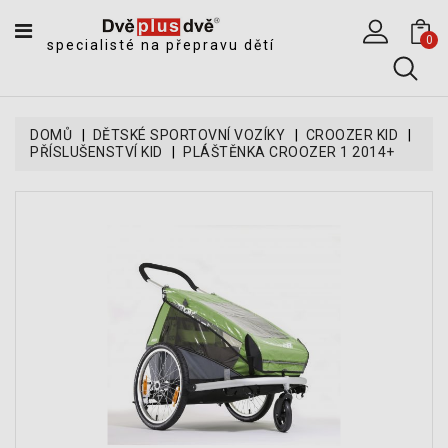
CATEGORY
0
specialisté na přepravu dětí
DĚTSKÉ
SPORTOVNÍ
VOZÍKY
DOMŮ
DĚTSKÉ SPORTOVNÍ VOZÍKY
CROOZER KID
PŘÍSLUŠENSTVÍ KID
PLÁŠTĚNKA CROOZER 1 2014+
DĚTSKÉ
KOČÁRKY
CYKLOSEDAČKY,
KROSNIČKY
A
ODRÁŽEDLA
TANDEMOVÉ
ZÁVĚSY
A
NÁKLADNÍ
VOZÍKY
CYKLISTICKÉ