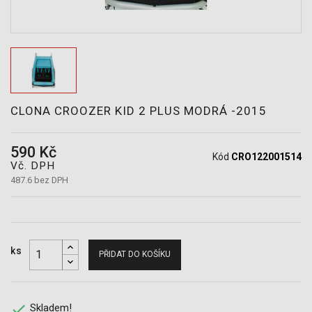
POTŘEBY
CLONA CROOZER KID 2 PLUS MODRÁ -2015
590 Kč
Kód
CRO122001514
Vč. DPH
487.6 bez DPH
ks
PŘIDAT DO KOŠÍKU

Skladem!