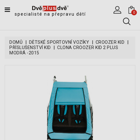
CATEGORY
0
specialisté na přepravu dětí
DĚTSKÉ
SPORTOVNÍ
VOZÍKY
DOMŮ
DĚTSKÉ SPORTOVNÍ VOZÍKY
CROOZER KID
PŘÍSLUŠENSTVÍ KID
CLONA CROOZER KID 2 PLUS
DĚTSKÉ
MODRÁ -2015
KOČÁRKY
CYKLOSEDAČKY,
KROSNIČKY
A
ODRÁŽEDLA
TANDEMOVÉ
ZÁVĚSY
A
NÁKLADNÍ
VOZÍKY
CYKLISTICKÉ