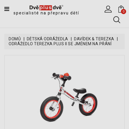
CATEGORY
0
specialisté na přepravu dětí
DĚTSKÉ
SPORTOVNÍ
VOZÍKY
DOMŮ
DĚTSKÁ ODRÁŽEDLA
DAVÍDEK & TEREZKA
ODRÁŽEDLO TEREZKA PLUS II SE JMÉNEM NA PŘÁNÍ
DĚTSKÉ
KOČÁRKY
CYKLOSEDAČKY,
KROSNIČKY
A
ODRÁŽEDLA
TANDEMOVÉ
ZÁVĚSY
A
NÁKLADNÍ
VOZÍKY
CYKLISTICKÉ