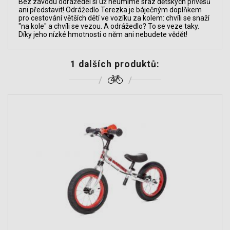
Bez závodu odrážedel si už neumíme sraz dětských přívěsů
ani představit! Odrážedlo Terezka je báječným doplňkem
pro cestování větších dětí ve vozíku za kolem: chvíli se snaží
"na kole" a chvíli se vezou. A odrážedlo? To se veze taky.
Díky jeho nízké hmotnosti o něm ani nebudete vědět!
1 dalších produktů: