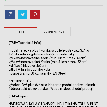
Popis
Questions(FAQs)
{TAB=Technické info}
model Terezka plus II vyniká svou lehkostí - váží 3,7 kg
12" alu kola s výpletem a kuličkovými ložisky
výškově nastavitelné sedlo (min.30cm / max. 41cm)
výškově nastavitelná řídítka (min.51cm / max. 56cm)
kuličkové hlavové složení
citlivá V-brzda zadního kola
nosnost rámu 50 kg, rám Hi-TEN Steel.
certifikace TÜV
výrobce: Dvě plus dvě s.r.o. Na tento produkt nelze uplatnit
žádnou další slevovou akci. Pouze maloobchodní prodej!
{TAB=Popis}
NAFUKOVACÍ KOLA S LOŽISKY! - NEJLEHČÍ NA TRHU V PLNÉ