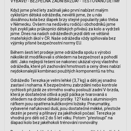
VÝBAVĚ! - BEZPEČNÁ ZADNÍ BRZDA! - TESTOVÁNO DĚTMI!
Když jsme před lety začínali jako první nabízet malým
cyklistům dětská odrážedla, nevěřili jsme, že u nás
dosáhnou kola bez šlapek brzy stejné popularity jako třeba
v Německu. Ovšem na nedůvěru rodičů i obchodníků jsme
byli zvyklí jako průkopníci dětských přívěsů za kolo a vydrželi
jsme. Dnes na našich odrážedlech jezdí děti ve většině
mateřských škol v ČR. Naše odrážedla vždy splňovala bez
výjimky přísné bezpečnostní normy EU.
Během šesti let prodeje jsme odrážedla spolu s výrobci
několikrát modifikovali s ohledem na bezpečnost a pohodlí
dětí. Jako nejlepší řešení se nakonec ukázal vývoj vlastního
odrážedla, které při zachování hmotnosti a ceny dnes nabízí
nejdokonalejší kombinaci použitých komponentů na trhu.
Odrážedlo Terezka je velmi lehké (3,7 kg) a děti jej snadno
zastaví i nohama. K bezpečnému zabrzdění nebo kontrole
rychlosti při jízdě ze strmého svahu poslouží zadní V-brzda,
která je dostatečně citlivá a jejíž páčka je tvarovaná s
ohledem na drobné dětské prstíky. 12? kola s aluminiovým
ráfkem jsou opatřena kuličkovými ložisky. Pneumatiky,
vybavené nafukovací duší, jsou dostatečně měkké, přestože
dezén je pevný a přilnavý za jakéhokoli počasí. Terezka je
vhodná pro děti od 2 do 5 let věku. Potom "přestoupí" na
šlapací kolo bez jakéhokoli trénování rovnováhy.