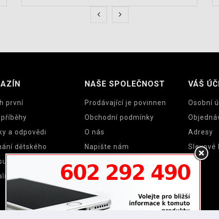
AZÍN
NAŠE SPOLEČNOST
VÁŠ ÚČ
h první
Prodávající je povinnen
Osobní ú
 příběhy
Obchodní podmínky
Objedná
ky a odpovědi
O nás
Adresy
nání dětského
Napište nám
Slevové
su a cyklosedačky
Mapa stránek
lity
Prodejny