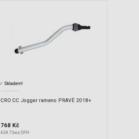


Skladem!
Sklade
CRO CC Jogger rameno PRAVÉ 2018+
CRO MI
Cena
Cena
768 Kč
825 K
634.7 bez DPH
681.8 b