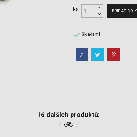
ks
PŘIDAT DO 

Skladem!
16 dalších produktů: