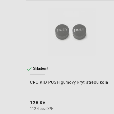

Skladem!
CRO KID PUSH gumový kryt středu kola
Cena
136 Kč
112.4 bez DPH