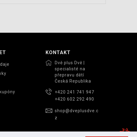
ET
KONTAKT
Dvě plus Dvě |
daje
specialisté na
vky
přepravu dětí
Česká Republika
 kupóny
+420 241 741 947
+420 602 292 490
shop@dveplusdve.c
z