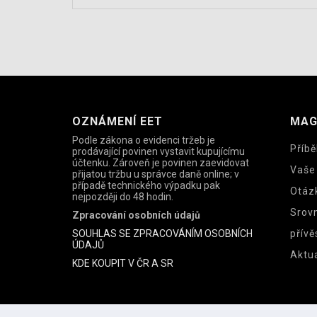
OZNÁMENÍ EET
MAG
Podle zákona o evidenci tržeb je
Příbě
prodávající povinen vystavit kupujícímu
účtenku. Zároveň je povinen zaevidovat
Vaše
přijatou tržbu u správce daně online; v
případě technického výpadku pak
Otáz
nejpozději do 48 hodin.
Srov
Zpracování osobních údajů
SOUHLAS SE ZPRACOVÁNÍM OSOBNÍCH
přívě
ÚDAJŮ
Aktua
KDE KOUPIT V ČR A SR