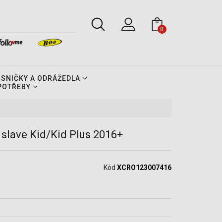
0
OSNIČKY A ODRÁŽEDLA
 POTŘEBY
slave Kid/Kid Plus 2016+
Kód
XCRO123007416