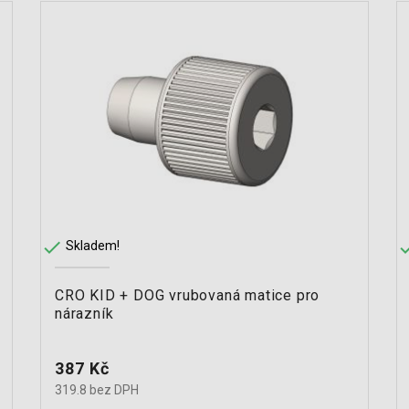

Skladem!
CRO KID + DOG vrubovaná matice pro
nárazník
Cena
387 Kč
319.8 bez DPH