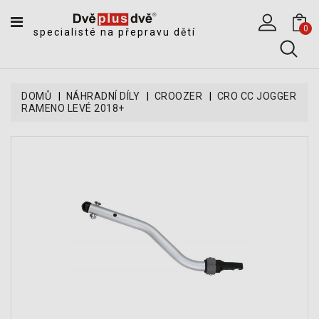
CATEGORY
0
specialisté na přepravu dětí
DĚTSKÉ
SPORTOVNÍ
VOZÍKY
DOMŮ
NÁHRADNÍ DÍLY
CROOZER
CRO CC JOGGER
RAMENO LEVÉ 2018+
DĚTSKÉ
KOČÁRKY
CYKLOSEDAČKY,
KROSNIČKY
A
ODRÁŽEDLA
TANDEMOVÉ
ZÁVĚSY
A
NÁKLADNÍ
VOZÍKY
CYKLISTICKÉ