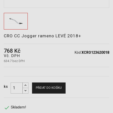
POTŘEBY
CRO CC Jogger rameno LEVÉ 2018+
768 Kč
Kód
XCRO123620018
Vč. DPH
634.7 bez DPH
ks
PŘIDAT DO KOŠÍKU

Skladem!