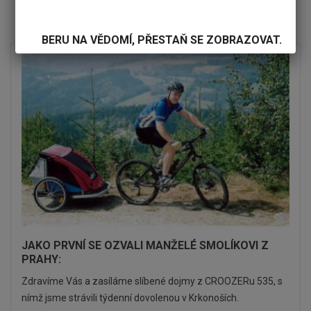
SOUVISEJÍCÍ PŘÍSPĚVKY
BERU NA VĚDOMÍ, PŘESTAŇ SE ZOBRAZOVAT.
JAKO PRVNÍ SE OZVALI MANŽELÉ SMOLÍKOVI Z
PRAHY:
Zdravíme Vás a zasíláme slíbené dojmy z CROOZERu 535, s
nímž jsme strávili týdenní dovolenou v Krkonoších.