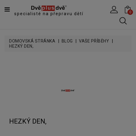
CATEGORY
0
specialisté na přepravu dětí
DĚTSKÉ
SPORTOVNÍ
VOZÍKY
DOMOVSKÁ STRÁNKA
BLOG
VAŠE PŘÍBĚHY
HEZKÝ DEN,
DĚTSKÉ
KOČÁRKY
CYKLOSEDAČKY,
KROSNIČKY
A
ODRÁŽEDLA
TANDEMOVÉ
ZÁVĚSY
A
NÁKLADNÍ
HEZKÝ DEN,
VOZÍKY
CYKLISTICKÉ