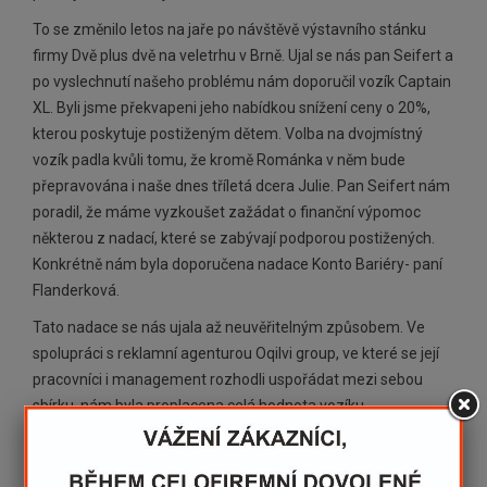
To se změnilo letos na jaře po návštěvě výstavního stánku
firmy Dvě plus dvě na veletrhu v Brně. Ujal se nás pan Seifert a
po vyslechnutí našeho problému nám doporučil vozík Captain
XL. Byli jsme překvapeni jeho nabídkou snížení ceny o 20%,
kterou poskytuje postiženým dětem. Volba na dvojmístný
vozík padla kvůli tomu, že kromě Románka v něm bude
přepravována i naše dnes tříletá dcera Julie. Pan Seifert nám
poradil, že máme vyzkoušet zažádat o finanční výpomoc
některou z nadací, které se zabývají podporou postižených.
Konkrétně nám byla doporučena nadace Konto Bariéry- paní
Flanderková.
Tato nadace se nás ujala až neuvěřitelným způsobem. Ve
spolupráci s reklamní agenturou Oqilvi group, ve které se její
pracovníci i management rozhodli uspořádat mezi sebou
sbírku, nám byla proplacena celá hodnota vozíku.
Děkujeme :-))).
Chtěli by jsme se s Vámi podělit s dosavadními zkušenostmi s