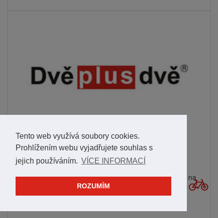
Tento web využívá soubory cookies.
Prohlížením webu vyjadřujete souhlas s
02.05.2004 HLEDÁNÍ TŘEŠNĚ S CROOZEREM –
jejich používáním.
VÍCE INFORMACÍ
TÉMA: RODINA A PŘÁTELÉ
"Deset tisíc," odpověděli jsme hned u podolské porodnice na
ROZUMÍM
otázku jakéhosi dospívajícího jinocha, kolik ta věc za...
PŘEČÍST CELÉ