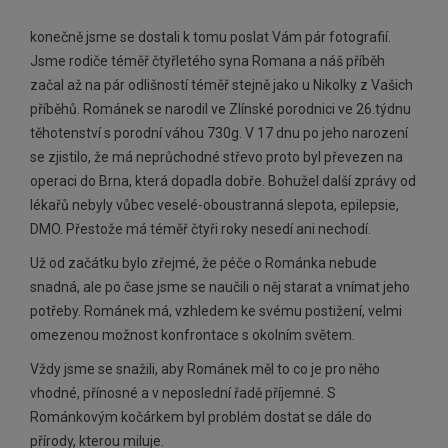
POTŘEBY
konečně jsme se dostali k tomu poslat Vám pár fotografií.
Jsme rodiče téměř čtyřletého syna Romana a náš příběh
začal až na pár odlišností téměř stejně jako u Nikolky z Vašich
příběhů. Románek se narodil ve Zlínské porodnici ve 26.týdnu
těhotenství s porodní váhou 730g. V 17 dnu po jeho narození
se zjistilo, že má neprůchodné střevo proto byl převezen na
operaci do Brna, která dopadla dobře. Bohužel další zprávy od
lékařů nebyly vůbec veselé-oboustranná slepota, epilepsie,
DMO. Přestože má téměř čtyři roky nesedí ani nechodí.
Už od začátku bylo zřejmé, že péče o Románka nebude
snadná, ale po čase jsme se naučili o něj starat a vnímat jeho
potřeby. Románek má, vzhledem ke svému postižení, velmi
omezenou možnost konfrontace s okolním světem.
Vždy jsme se snažili, aby Románek měl to co je pro něho
vhodné, přínosné a v neposlední řadě příjemné. S
Románkovým kočárkem byl problém dostat se dále do
přírody, kterou miluje.