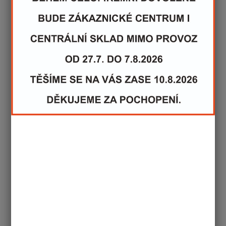
vozíkem:
při porovnání s kočárkem pro postižené je tento vozík
daleko lehčí a při využití kočárkového setu daleko
ovladatelnější
na našich jistě kvalitních komunikacích plně využíváme
listové odpružení vozíku
"dobře se tady spí"-říkal Románek
v zadní části vozíku je velký odkládací prostor do kterého
se "klidně vejde i naše pískoviště"-říkala Julie
"pro dvě děti velké pohodlí"-říkala maminka Petra
"daleko bezpečnější než sedátko na nosiči kola"-říkal
tatínek Roman
"vlezu se tam i já"- říkala Dáša (naše fenka jezevčíka)
fotka je důkazem
Všem přejeme hodně šťastných kilometrů Šavarovi.