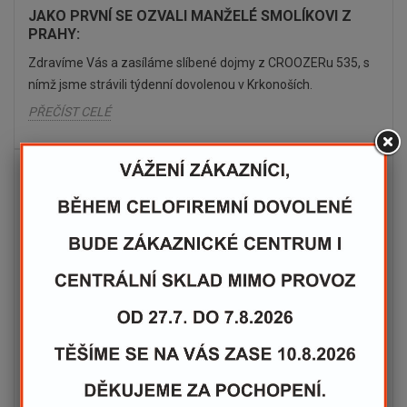
JAKO PRVNÍ SE OZVALI MANŽELÉ SMOLÍKOVI Z
PRAHY:
Zdravíme Vás a zasíláme slíbené dojmy z CROOZERu 535, s
nímž jsme strávili týdenní dovolenou v Krkonoších.
PŘEČÍST CELÉ