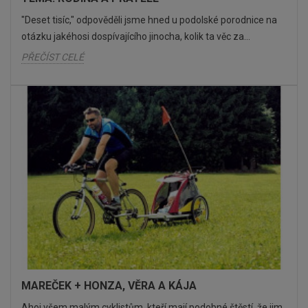
"Deset tisíc," odpověděli jsme hned u podolské porodnice na
otázku jakéhosi dospívajícího jinocha, kolik ta věc za...
PŘEČÍST CELÉ
MAREČEK + HONZA, VĚRA A KÁJA
Ahoj všem malým cyklistům, kteří mají podobné štěstí, že jim