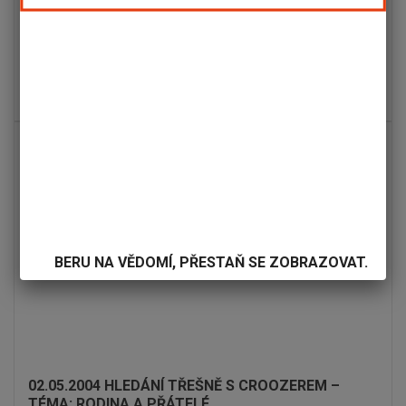
AHOJ,
jmenuju se Vendulka Vrtalová, je mi rok a půl a nedávno jsem
dostala nový vozík. Konečně mě rodiče přestali nechávat...
PŘEČÍST CELÉ
BERU NA VĚDOMÍ, PŘESTAŇ SE ZOBRAZOVAT.
02.05.2004 HLEDÁNÍ TŘEŠNĚ S CROOZEREM –
TÉMA: RODINA A PŘÁTELÉ