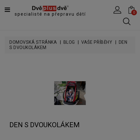
CATEGORY
0
specialisté na přepravu dětí
DĚTSKÉ
SPORTOVNÍ
VOZÍKY
DOMOVSKÁ STRÁNKA
BLOG
VAŠE PŘÍBĚHY
DEN
S DVOUKOLÁKEM
DĚTSKÉ
KOČÁRKY
CYKLOSEDAČKY,
KROSNIČKY
A
ODRÁŽEDLA
TANDEMOVÉ
ZÁVĚSY
A
NÁKLADNÍ
DEN S DVOUKOLÁKEM
VOZÍKY
CYKLISTICKÉ