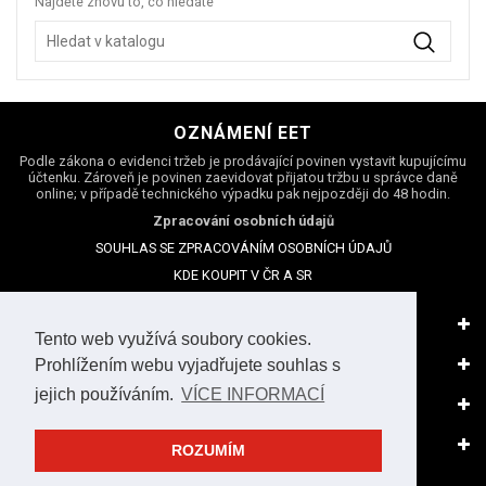
Najděte znovu to, co hledáte
POTŘEBY
OZNÁMENÍ EET
Podle zákona o evidenci tržeb je prodávající povinen vystavit kupujícímu
účtenku. Zároveň je povinen zaevidovat přijatou tržbu u správce daně
online; v případě technického výpadku pak nejpozději do 48 hodin.
Zpracování osobních údajů
SOUHLAS SE ZPRACOVÁNÍM OSOBNÍCH ÚDAJŮ
KDE KOUPIT V ČR A SR
MAGAZÍN
Tento web využívá soubory cookies.
NAŠE SPOLEČNOST
Prohlížením webu vyjadřujete souhlas s
jejich používáním.
VÍCE INFORMACÍ
VÁŠ ÚČET
KONTAKT
ROZUMÍM