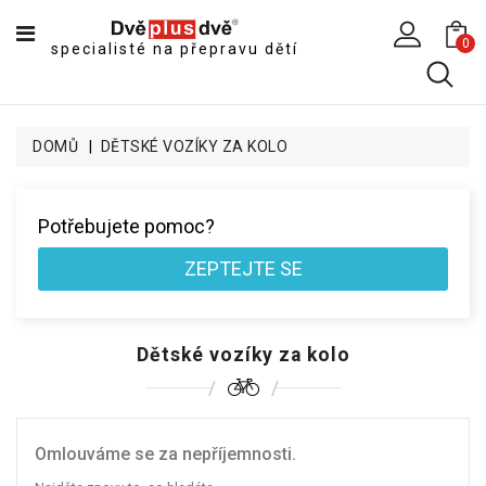
CATEGORY
0
specialisté na přepravu dětí
DĚTSKÉ
SPORTOVNÍ
VOZÍKY
DOMŮ
DĚTSKÉ VOZÍKY ZA KOLO
DĚTSKÉ
KOČÁRKY
Potřebujete pomoc?
CYKLOSEDAČKY,
KROSNIČKY
ZEPTEJTE SE
A
ODRÁŽEDLA
TANDEMOVÉ
Dětské vozíky za kolo
ZÁVĚSY
A
NÁKLADNÍ
VOZÍKY
Omlouváme se za nepříjemnosti.
CYKLISTICKÉ